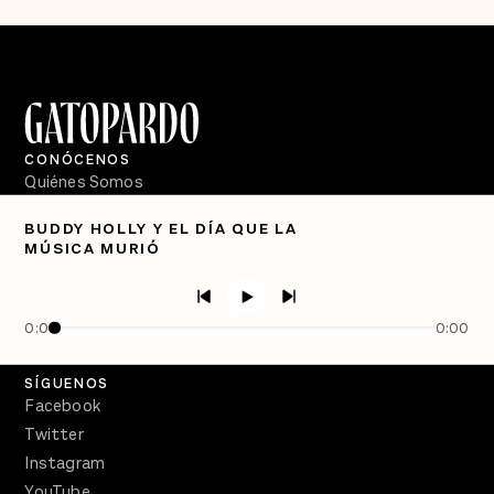
CONÓCENOS
Quiénes Somos
Directorio
BUDDY HOLLY Y EL DÍA QUE LA
MÚSICA MURIÓ
PÓDCASTS
Semanario Gatopardo
En Qué Momento
0:00
0:00
Crecer en Distopía
SÍGUENOS
Facebook
Twitter
Instagram
YouTube