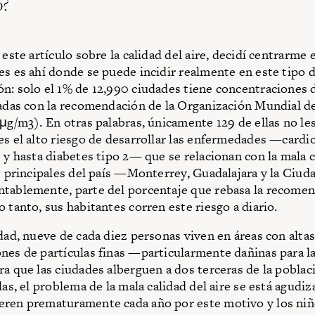
o?
 este artículo sobre la calidad del aire, decidí centrarme 
es es ahí donde se puede incidir realmente en este tipo 
n: solo el 1% de 12,990 ciudades tiene concentraciones
eadas con la recomendación de la Organización Mundial de
 μg/m3). En otras palabras, únicamente 129 de ellas no l
es el alto riesgo de desarrollar las enfermedades —cardi
s y hasta diabetes tipo 2— que se relacionan con la mala c
es principales del país —Monterrey, Guadalajara y la Ciu
tablemente, parte del porcentaje que rebasa la recomen
 tanto, sus habitantes corren este riesgo a diario.
idad, nueve de cada diez personas viven en áreas con alta
nes de partículas finas —particularmente dañinas para l
ra que las ciudades alberguen a dos terceras de la poblac
las, el problema de la mala calidad del aire se está agudiz
eren prematuramente cada año por este motivo y los ni