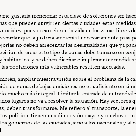
 me gustaría mencionar esta clase de soluciones sin hace
mas que pueden surgir: en ciertas ciudades estas medida
 sociales, pues encarecieron la vida en las zonas libres d
recordar que la justicia ambiental necesariamente pasa po
mejorías no deben acrecentar las desigualdades que ya pa
 decisión de crear este tipo de zonas debe tomarse en con
y habitantes, y se deben diseñar e implementar medidas 
 las poblaciones más vulnerables resulten afectadas.
mbién, ampliar nuestra visión sobre el problema de la ca
ación de zonas de bajas emisiones no es suficiente en sí 
bio mucho más integral. Limitar la entrada de automóvil
unos lugares no va a resolver la situación. Hay sectores q
as, deben transformarse. Me refiero al transporte, la ener
tas políticas tienen una dimensión mayor y muchas no s
los gobiernos de las ciudades, sino a los nacionales y al 
l.