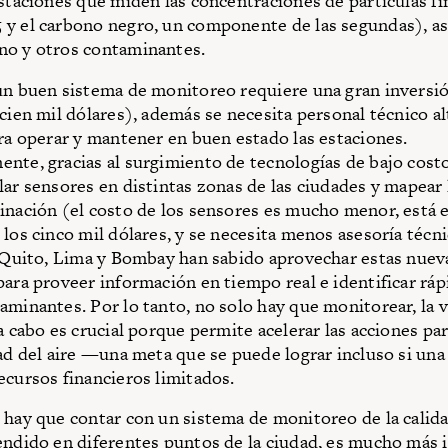
estaciones que miden las concentraciones de partículas fi
y el carbono negro, un componente de las segundas), a
no y otros contaminantes.
un buen sistema de monitoreo requiere una gran inversi
 cien mil dólares), además se necesita personal técnico 
ara operar y mantener en buen estado las estaciones.
nte, gracias al surgimiento de tecnologías de bajo costo
lar sensores en distintas zonas de las ciudades y mapear 
inación (el costo de los sensores es mucho menor, está e
 los cinco mil dólares, y se necesita menos asesoría técni
. Quito, Lima y Bombay han sabido aprovechar estas nuev
para proveer información en tiempo real e identificar rá
aminantes. Por lo tanto, no solo hay que monitorear, la 
 a cabo es crucial porque permite acelerar las acciones pa
dad del aire —una meta que se puede lograr incluso si una
ecursos financieros limitados.
 hay que contar con un sistema de monitoreo de la calida
endido en diferentes puntos de la ciudad, es mucho más