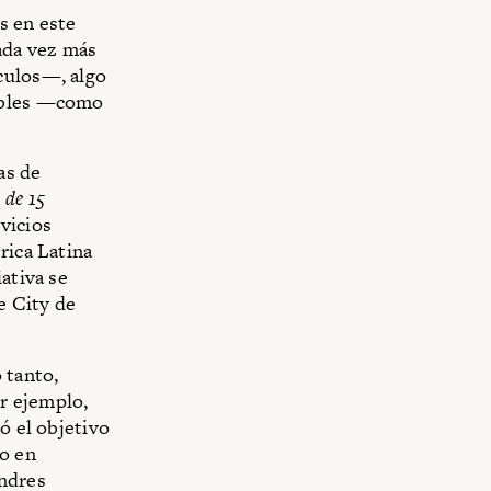
s en este
cada vez más
culos—, algo
nibles —como
as de
 de 15
vicios
rica Latina
ativa se
e City de
 tanto,
r ejemplo,
ó el objetivo
 o en
ondres