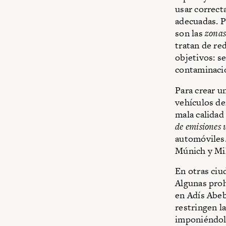
usar correct
adecuadas. P
son las
zonas
tratan de re
objetivos: s
contaminaci
Para crear u
vehículos de
mala calidad
de emisiones 
automóviles.
Múnich y Mi
En otras ciu
Algunas proh
en Adís Abeb
restringen l
imponiéndol