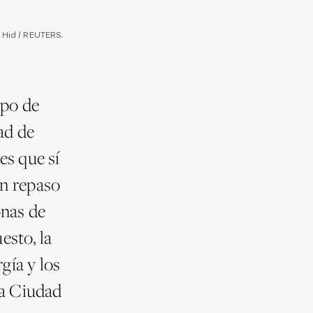
l Hid / REUTERS.
ipo de
ad de
es que sí
un repaso
onas de
esto, la
gía y los
la Ciudad