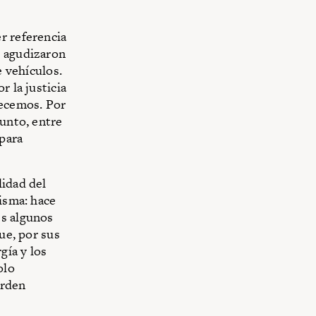
r referencia
s agudizaron
e vehículos.
r la justicia
decemos. Por
junto, entre
para
lidad del
misma: hace
es algunos
ue, por sus
gía y los
olo
orden