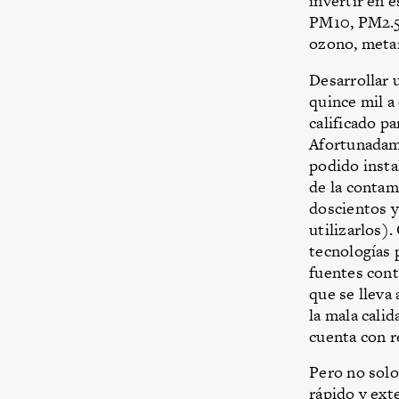
invertir en 
PM10, PM2.5 
ozono, meta
Desarrollar 
quince mil a
calificado p
Afortunadame
podido insta
de la contam
doscientos y
utilizarlos)
tecnologías 
fuentes cont
que se lleva
la mala cali
cuenta con r
Pero no solo
rápido y ext