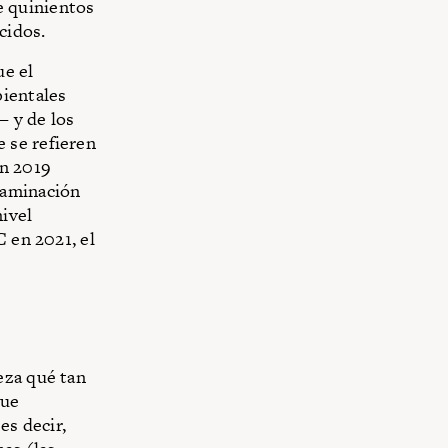
e quinientos
cidos.
ue el
bientales
— y de los
 se refieren
en 2019
taminación
ivel
C en 2021, el
eza qué tan
que
es decir,