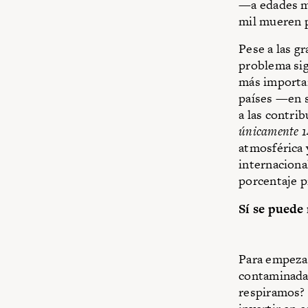
—a edades m
mil mueren p
Pese a las g
problema sig
más importan
países —en s
a las contri
únicamente 1
atmosférica 
internaciona
porcentaje p
Sí se puede 
Para empezar
contaminada 
respiramos? 