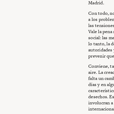
Madrid.
Con todo, no
a los proble
las tensiones
Vale la pena 
social: las 
lo tanto, la
autoridades 
prevenir que
Conviene, ta
aire. La cre
falta un cam
días y en alg
característic
desechos. Es
involucran a 
internaciona