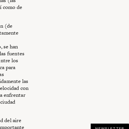
nas (las
sí como de
ón (de
altamente
, se han
las fuentes
ntre los
ca para
as
pidamente las
velocidad con
ra enfrentar
 ciudad
d del aire
 importante
NEWSLETTER