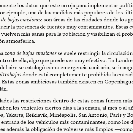
amente los datos que este arroja para implementar políti
or ejemplo, una de las medidas más populares de los últ
 de bajas emisiones
: son áreas de las ciudades donde los g
ducir la presencia de fuentes muy contaminantes. Estas 
e vuelven más sanas para la población y visibilizan el pro
ón atmosférica.
na
zona de bajas emisiones
se suele restringir la circulación
ntro de ella, algo que puede ser muy efectivo. En Londre
 del aire se catalogó como emergencia sanitaria, se inau
ultrabajas
donde está completamente prohibida la entrad
 Estas zonas ambiciosas también existen en Copenhague
lán.
dades las restricciones dentro de estas zonas fueron má
íben los vehículos ciertos días a la semana, al mes o al
a, Yakarta, Reikiavik, Minéapolis, San Antonio, París y 
a entrada de los vehículos más contaminantes, como los d
es además la obligación de volverse más limpios —como 