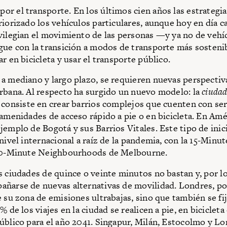
r el transporte. En los últimos cien años las estrategia
riorizado los vehículos particulares, aunque hoy en día 
vilegian el movimiento de las personas —y ya no de vehí
gue con la transición a modos de transporte más soste
r en bicicleta y usar el transporte público.
a mediano y largo plazo, se requieren nuevas perspectiv
rbana. Al respecto ha surgido un nuevo modelo: la
ciudad
 consiste en crear barrios complejos que cuenten con ser
 amenidades de acceso rápido a pie o en bicicleta. En Amé
jemplo de Bogotá y sus Barrios Vitales. Este tipo de inici
nivel internacional a raíz de la pandemia, con la 15-Minut
 20-Minute Neighbourhoods de Melbourne.
s ciudades de quince o veinte minutos no bastan y, por lo
ñarse de nuevas alternativas de movilidad. Londres, po
e su zona de emisiones ultrabajas, sino que también se fij
% de los viajes en la ciudad se realicen a pie, en bicicleta
úblico para el año 2041. Singapur, Milán, Estocolmo y L