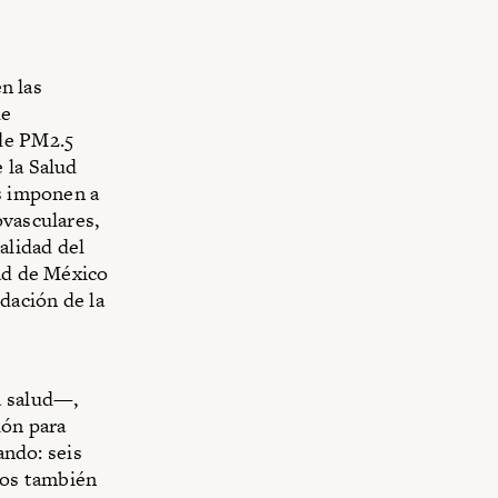
en las
de
 de PM2.5
 la Salud
es imponen a
ovasculares,
alidad del
dad de México
dación de la
s
a salud—,
ión para
ando: seis
ños también