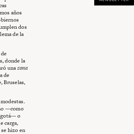
cas
imos años
obiernos
cumplen dos
blema de la
 de
s, donde la
guró una
zona
a de
, Bruselas,
s modestas.
 año —como
Bogotá— o
e carga,
se hizo en