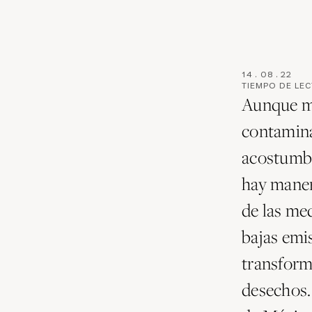
14
.
08
.
22
TIEMPO DE LE
Aunque mu
contamina
acostumbra
hay maner
de las me
bajas emis
transform
desechos. 