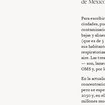
de Méxic
Para escribir
ciudades, pu
contaminació
bajas y alin
(que es de 5
sus habitant
respiratoria
aire. Las tr
— son, lamen
OMS y, por lo
En la actual
concentracio
pero se espe
2050 y, en el
millones mu