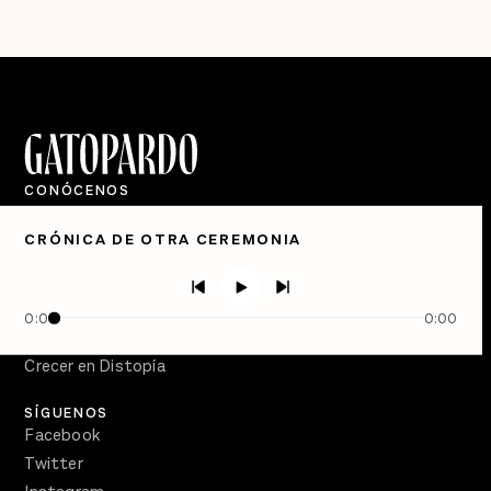
CONÓCENOS
Quiénes Somos
CRÓNICA DE OTRA CEREMONIA
Directorio
PÓDCASTS
Semanario Gatopardo
0:00
0:00
En Qué Momento
Crecer en Distopía
SÍGUENOS
Facebook
Twitter