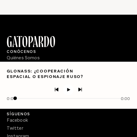
CONÓCENOS
Quiénes Somos
Directorio
GLONASS: ¿COOPERACIÓN
ESPACIAL O ESPIONAJE RUSO?
PÓDCASTS
Semanario Gatopardo
En Qué Momento
0:00
0:00
Crecer en Distopía
SÍGUENOS
Facebook
Twitter
Instagram