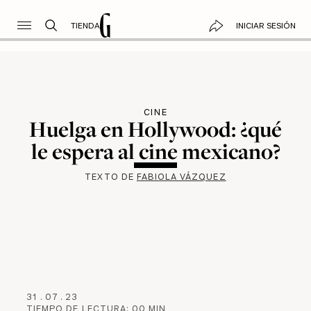
TIENDA
INICIAR SESIÓN
CINE
Huelga en Hollywood: ¿qué
le espera al cine mexicano?
TEXTO DE
FABIOLA VÁZQUEZ
31
.
07
.
23
TIEMPO DE LECTURA:
00
MIN