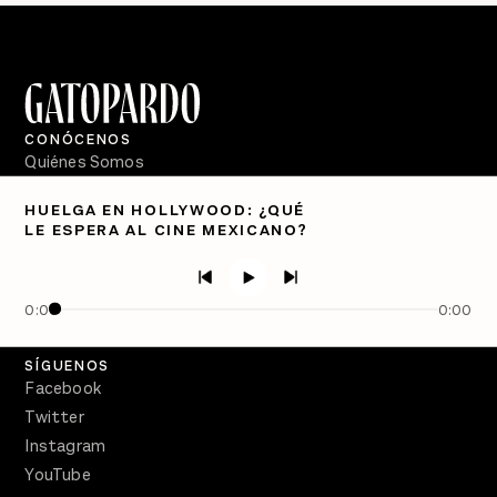
CONÓCENOS
Quiénes Somos
Directorio
HUELGA EN HOLLYWOOD: ¿QUÉ
LE ESPERA AL CINE MEXICANO?
PÓDCASTS
Semanario Gatopardo
En Qué Momento
0:00
0:00
Crecer en Distopía
SÍGUENOS
Facebook
Twitter
Instagram
YouTube