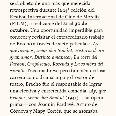
será objeto de una más que merecida
retrospectiva durante la 14ª edición del
Festival Internacional de Cine de Morelia
(FICM)
, a realizarse del
21 al 30 de
octubre
. Una oportunidad imperdible para
conocer y revisitar el extraordinario trabajo
de Bracho a través de siete películas:
¡Ay,
qué tiempos, señor don Simón!
,
Historia de un
gran amor
,
Distinto amanecer
,
La corte del
Faraón
,
Crepúsculo
,
Rosenda
y
La sombra del
caudillo
.Tras una breve pero también exitosa
carrera como dramaturgo y director de
teatro, Bracho fue el responsable de lograr
una efectiva y entretenida comedia,
¡Ay, qué
tiempos, señor don Simón!
(1941) —su ópera
prima— con Joaquín Pardavé, Arturo de
Córdova y Mapy Cortés, que se asomaba