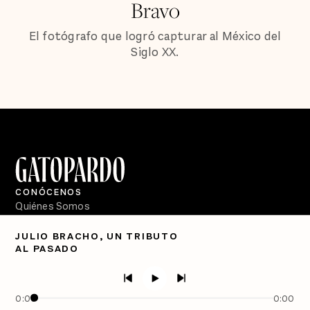
Bravo
El fotógrafo que logró capturar al México del
Siglo XX.
CONÓCENOS
Quiénes Somos
Directorio
JULIO BRACHO, UN TRIBUTO
AL PASADO
PÓDCASTS
Semanario Gatopardo
En Qué Momento
0:00
0:00
Crecer en Distopía