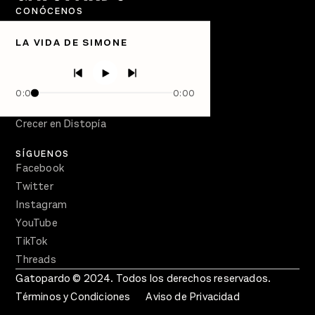
CONÓCENOS
Quiénes Somos
LA VIDA DE SIMONE
Directorio
PÓDCASTS
Semanario Gatopardo
0:00
0:00
En Qué Momento
Crecer en Distopía
SÍGUENOS
Facebook
Twitter
Instagram
YouTube
TikTok
Threads
Gatopardo © 2024. Todos los derechos reservados.
Términos y Condiciones
Aviso de Privacidad