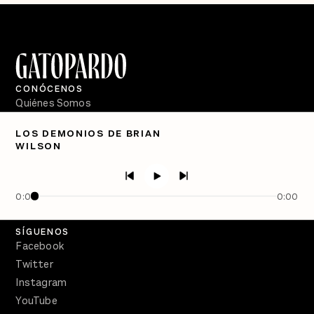
CONÓCENOS
Quiénes Somos
Directorio
LOS DEMONIOS DE BRIAN
WILSON
PÓDCASTS
Semanario Gatopardo
En Qué Momento
0:00
0:00
Crecer en Distopía
SÍGUENOS
Facebook
Twitter
Instagram
YouTube