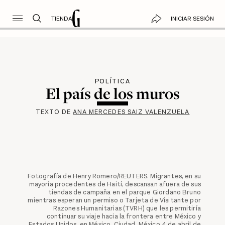
TIENDA
INICIAR SESIÓN
POLÍTICA
El país de los muros
TEXTO DE
ANA MERCEDES SAIZ VALENZUELA
Fotografía de Henry Romero/REUTERS. Migrantes, en su
mayoría procedentes de Haití, descansan afuera de sus
tiendas de campaña en el parque Giordano Bruno
mientras esperan un permiso o Tarjeta de Visitante por
Razones Humanitarias (TVRH) que les permitiría
continuar su viaje hacia la frontera entre México y
Estados Unidos, en México. Ciudad, México 4 de abril de