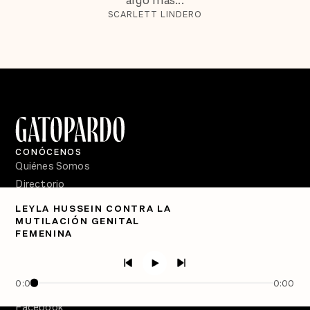
algo más...
SCARLETT LINDERO
CONÓCENOS
Quiénes Somos
Directorio
LEYLA HUSSEIN CONTRA LA
PÓDCASTS
MUTILACIÓN GENITAL
Semanario Gatopardo
FEMENINA
En Qué Momento
Crecer en Distopía
0:00
0:00
SÍGUENOS
Facebook