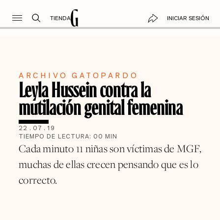
TIENDA
INICIAR SESIÓN
ARCHIVO GATOPARDO
Leyla Hussein contra la
mutilación genital femenina
22
.
07
.
19
TIEMPO DE LECTURA:
00
MIN
Cada minuto 11 niñas son víctimas de MGF,
muchas de ellas crecen pensando que es lo
correcto.