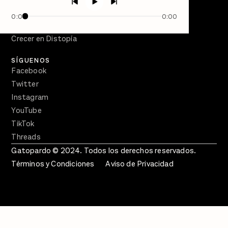
PÓDCASTS
Semanario Gatopardo
0:00
0:00
En Qué Momento
Crecer en Distopía
SÍGUENOS
Facebook
Twitter
Instagram
YouTube
TikTok
Threads
Gatopardo © 2024. Todos los derechos reservados.
Términos y Condiciones
Aviso de Privacidad