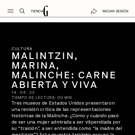
TIENDA
INICIAR SESIÓN
CULTURA
MALINTZIN,
MARINA,
MALINCHE: CARNE
ABIERTA Y VIVA
14
.
04
.
23
TIEMPO DE LECTURA:
00
MIN
Tres museos de Estados Unidos presentaron
una revisión crítica de las representaciones
históricas de la Malinche. ¿Cómo y cuándo pasó
de ser una mujer admirada a ser vilipendiada por
su “traición”, a ser entendida como “la madre del
mestizaje”? Esta muestra también expuso la