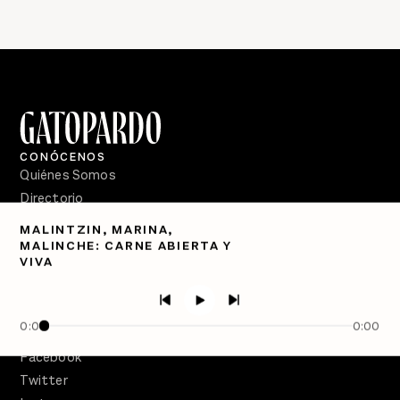
CONÓCENOS
Quiénes Somos
Directorio
MALINTZIN, MARINA,
PÓDCASTS
MALINCHE: CARNE ABIERTA Y
Semanario Gatopardo
VIVA
En Qué Momento
Crecer en Distopía
0:00
0:00
SÍGUENOS
Facebook
Twitter