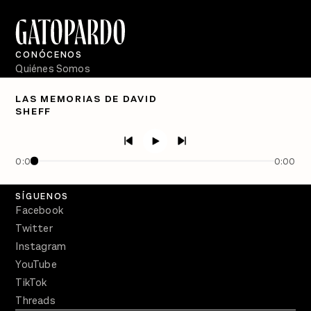
CONÓCENOS
Quiénes Somos
Directorio
LAS MEMORIAS DE DAVID
SHEFF
PÓDCASTS
Semanario Gatopardo
En Qué Momento
0:00
0:00
Crecer en Distopía
SÍGUENOS
Facebook
Twitter
Instagram
YouTube
TikTok
Threads