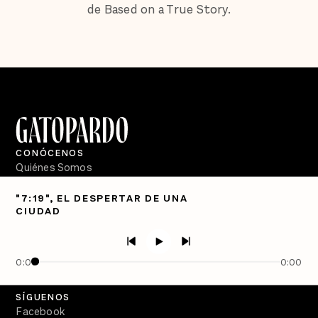
de Based on a True Story.
CONÓCENOS
Quiénes Somos
Directorio
"7:19", EL DESPERTAR DE UNA
CIUDAD
PÓDCASTS
Semanario Gatopardo
En Qué Momento
0:00
0:00
Crecer en Distopía
SÍGUENOS
Facebook