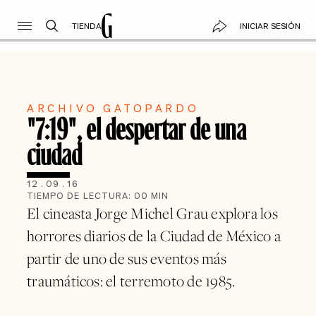
TIENDA
INICIAR SESIÓN
ARCHIVO GATOPARDO
"7:19", el despertar de una
ciudad
12
.
09
.
16
TIEMPO DE LECTURA:
00
MIN
El cineasta Jorge Michel Grau explora los
horrores diarios de la Ciudad de México a
partir de uno de sus eventos más
traumáticos: el terremoto de 1985.