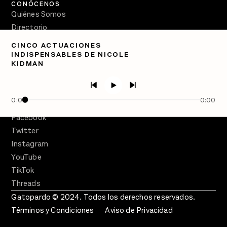
CONÓCENOS
Quiénes Somos
Directorio
CINCO ACTUACIONES
PÓDCASTS
INDISPENSABLES DE NICOLE
Semanario Gatopardo
KIDMAN
En Qué Momento
Crecer en Distopía
0:00
0:00
SÍGUENOS
Facebook
Twitter
Instagram
YouTube
TikTok
Threads
Gatopardo © 2024. Todos los derechos reservados.
Términos y Condiciones
Aviso de Privacidad