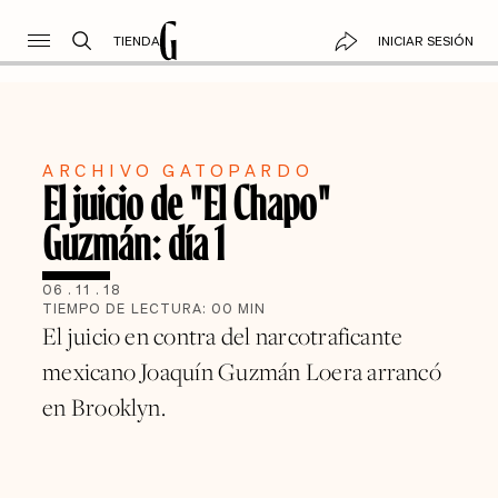
TIENDA
INICIAR SESIÓN
ARCHIVO GATOPARDO
El juicio de "El Chapo"
Guzmán: día 1
06
.
11
.
18
TIEMPO DE LECTURA:
00
MIN
El juicio en contra del narcotraficante
mexicano Joaquín Guzmán Loera arrancó
en Brooklyn.