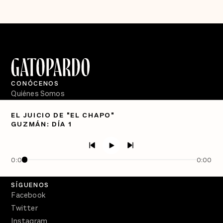
CONÓCENOS
Quiénes Somos
Directorio
EL JUICIO DE "EL CHAPO"
GUZMÁN: DÍA 1
PÓDCASTS
Semanario Gatopardo
En Qué Momento
0:00
0:00
Crecer en Distopía
SÍGUENOS
Facebook
Twitter
Instagram