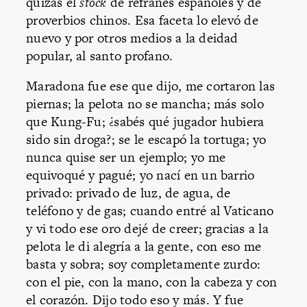
quizás el
stock
de refranes españoles y de
proverbios chinos. Esa faceta lo elevó de
nuevo y por otros medios a la deidad
popular, al santo profano.
Maradona fue ese que dijo, me cortaron las
piernas; la pelota no se mancha; más solo
que Kung-Fu; ¿sabés qué jugador hubiera
sido sin droga?; se le escapó la tortuga; yo
nunca quise ser un ejemplo; yo me
equivoqué y pagué; yo nací en un barrio
privado: privado de luz, de agua, de
teléfono y de gas; cuando entré al Vaticano
y vi todo ese oro dejé de creer; gracias a la
pelota le di alegría a la gente, con eso me
basta y sobra; soy completamente zurdo:
con el pie, con la mano, con la cabeza y con
el corazón. Dijo todo eso y más. Y fue