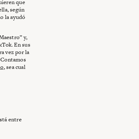
quieren que
ella, según
no la ayudó
“Maestro” y,
ikTok. En sus
a vez por la
s. Contamos
do
, sea cual
stá entre