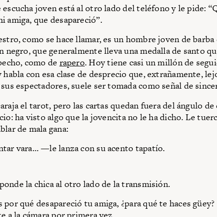
 escucha joven está al otro lado del teléfono y le pide: “
i amiga, que desapareció”.
estro, como se hace llamar, es un hombre joven de barba
en negro, que generalmente lleva una medalla de santo qu
 pecho, como de
rapero
. Hoy tiene casi un millón de segui
y habla con esa clase de desprecio que, extrañamente, lej
 sus espectadores, suele ser tomada como señal de since
araja el tarot, pero las cartas quedan fuera del ángulo de
io: ha visto algo que la jovencita no le ha dicho. Le tuerc
blar de mala gana:
tar vara… —le lanza con su acento tapatío.
onde la chica al otro lado de la transmisión.
 por qué desapareció tu amiga, ¿para qué te haces güey?
te a la cámara por primera vez.