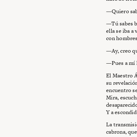
—Quiero sabe
—Tú sabes bi
ella se iba a
con hombres
—Ay, creo qu
—Pues a mí h
El Maestro Á
su revelación
encuentro se
Mira, escuch
desaparecido
Y a escondida
La transmisi
cabrona, que