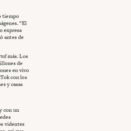
o tiempo
mágenes. “El
no expresa
ó antes de
end
más. Los
illones de
iones en vivo
kTok con los
es y casas
y con un
redes
os videntes
ea, así que