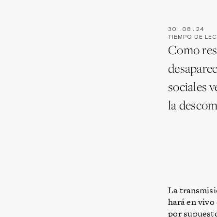
30
.
08
.
24
TIEMPO DE LE
Como resp
desaparec
sociales 
la descomp
La transmis
hará en vivo
por supuesto