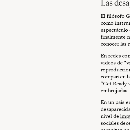
Las desa
El filósofo 
como instrum
espectáculo 
finalmente m
conocer las r
En redes com
videos de “
v
reproduccio
comparten la
“Get Ready w
embrujadas.
En un país e
desaparecida
nivel de
imp
sociales dec
compiten en 