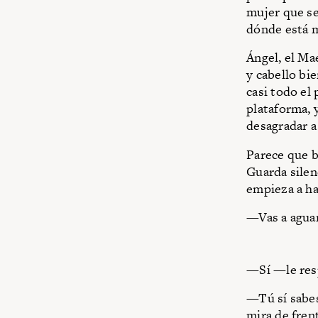
mujer que se
dónde está m
Ángel, el Ma
y cabello bi
casi todo el
plataforma, 
desagradar a
Parece que b
Guarda silenc
empieza a ha
—Vas a aguan
—Sí —le resp
—Tú sí sabes
mira de fren