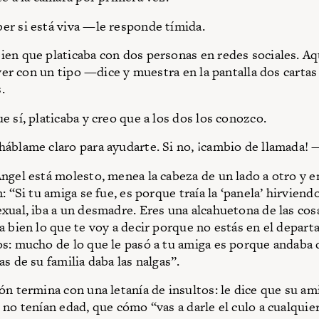
r si está viva —le responde tímida.
en que platicaba con dos personas en redes sociales. A
 ver con un tipo —dice y muestra en la pantalla dos cartas
.
e sí, platicaba y creo que a los dos los conozco.
áblame claro para ayudarte. Si no, ¡cambio de llamada! 
ngel está molesto, menea la cabeza de un lado a otro y 
: “Si tu amiga se fue, es porque traía la ‘panela’ hirviendo
xual, iba a un desmadre. Eres una alcahuetona de las cos
a bien lo que te voy a decir porque no estás en el depar
s: mucho de lo que le pasó a tu amiga es porque andaba d
s de su familia daba las nalgas”.
ón termina con una letanía de insultos: le dice que su am
 no tenían edad, que cómo “vas a darle el culo a cualquier