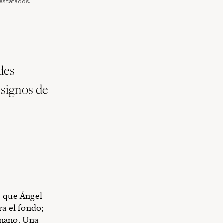
 estafados.
des
 signos de
s que Ángel
ra el fondo;
 mano. Una