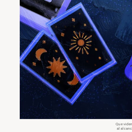
Que viden
al alcan