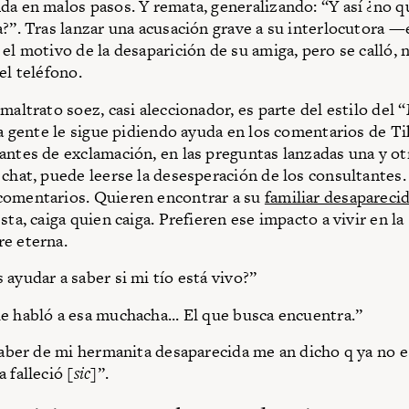
da en malos pasos. Y remata, generalizando: “Y así ¿no 
a?”. Tras lanzar una acusación grave a su interlocutora —
 el motivo de la desaparición de su amiga, pero se calló, 
el teléfono.
maltrato soez, casi aleccionador, es parte del estilo del 
 la gente le sigue pidiendo ayuda en los comentarios de T
antes de exclamación, en las preguntas lanzadas una y otr
 chat, puede leerse la desesperación de los consultante
comentarios. Quieren encontrar a su
familiar desapareci
sta, caiga quien caiga. Prefieren ese impacto a vivir en la
e eterna.
 ayudar a saber si mi tío está vivo?”
e habló a esa muchacha... El que busca encuentra.”
 saber de mi hermanita desaparecida me an dicho q ya no e
 falleció [
sic
]”.