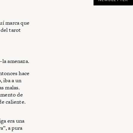
quí marca que
 del tarot
—la amenaza.
entonces hace
, iba a un
as malas.
tamento de
e caliente.
iga era una
a”, a pura