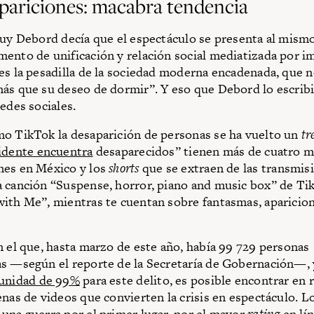
pariciones: macabra tendencia
Guy Debord decía que el espectáculo se presenta al mism
ento de unificación y relación social mediatizada por i
es la pesadilla de la sociedad moderna encadenada, que 
ás que su deseo de dormir”. Y eso que Debord lo escribi
edes sociales.
o TikTok la desaparición de personas se ha vuelto un
tr
idente encuentra
desaparecidos” tienen más de cuatro m
nes en México y los
shorts
que se extraen de las transmis
 canción “Suspense, horror, piano and music box” de Ti
ith Me”, mientras te cuentan sobre fantasmas, aparicion
n el que, hasta marzo de este año, había 99 729 personas
s —según el reporte de la Secretaría de Gobernación—, 
unidad de 99%
para este delito, es posible encontrar en 
enas de videos que convierten la crisis en espectáculo. L
una guerra por el primer lugar, por el mayor
rating
en lín