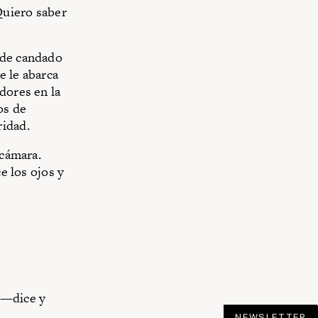
Quiero saber
 de candado
e le abarca
dores en la
os de
ridad.
 cámara.
e los ojos y
 —dice y
NEWSLETTER