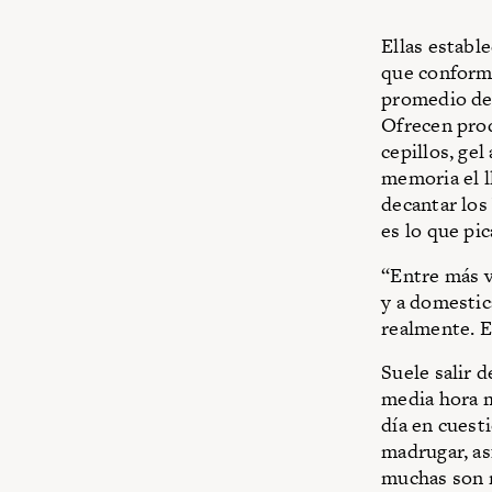
Ellas estable
que conforma
promedio de 
Ofrecen prod
cepillos, ge
memoria el l
decantar los
es lo que pic
“Entre más v
y a domestic
realmente. E
Suele salir 
media hora m
día en cuest
madrugar, así
muchas son 