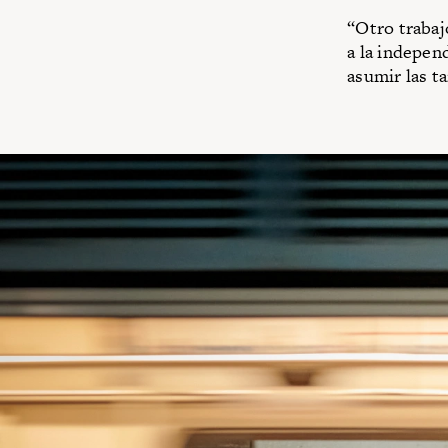
“Otro trabaj
a la indepen
asumir las t