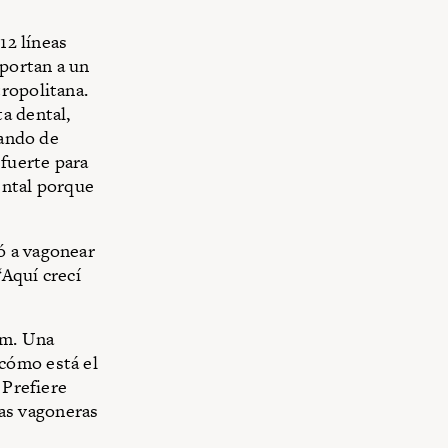
12 líneas
portan a un
ropolitana.
a dental,
tando de
fuerte para
ental porque
ó a vagonear
“Aquí crecí
am. Una
cómo está el
 Prefiere
las vagoneras