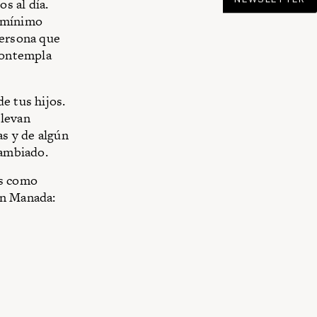
s al día.
o mínimo
persona que
 contempla
e tus hijos.
llevan
as y de algún
 cambiado.
as como
en Manada: