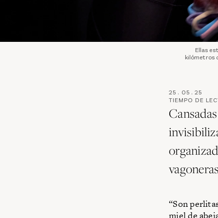
Ellas es
kilómetros 
25
.
05
.
25
TIEMPO DE LE
Cansadas 
invisibil
organizad
vagoneras
“Son perlitas
miel de abej