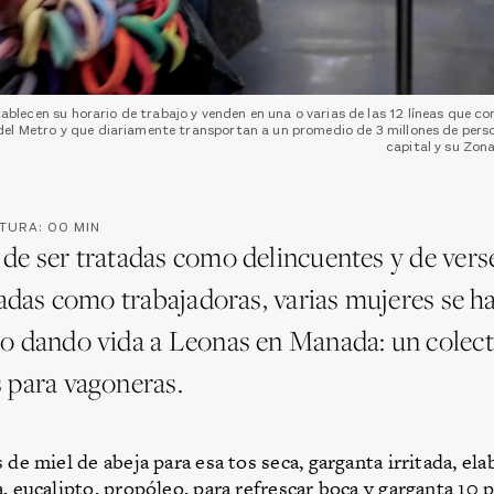
tablecen su horario de trabajo y venden en una o varias de las 12 líneas que c
del Metro y que diariamente transportan a un promedio de 3 millones de pers
capital y su Zon
CTURA:
00
MIN
de ser tratadas como delincuentes y de vers
izadas como trabajadoras, varias mujeres se h
o dando vida a Leonas en Manada: un colect
 para vagoneras.
 de miel de abeja para esa tos seca, garganta irritada, el
a, eucalipto, propóleo, para refrescar boca y garganta 10 