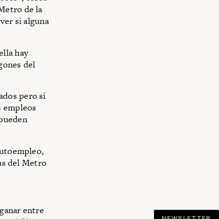
Metro de la
 ver si alguna
ella hay
gones del
ados pero sí
os empleos
 pueden
 autoempleo,
eas del Metro
 ganar entre
NEWSLETTER