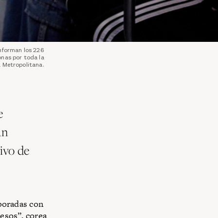
onforman los 226
onas por toda la
a Metropolitana.
e
an
ivo de
aboradas con
pesos”, corea