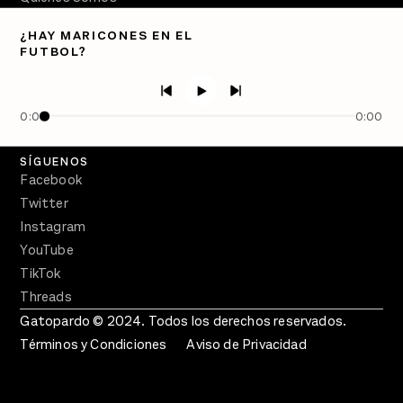
Directorio
¿HAY MARICONES EN EL
FUTBOL?
PÓDCASTS
Semanario Gatopardo
En Qué Momento
0:00
0:00
Crecer en Distopía
SÍGUENOS
Facebook
Twitter
Instagram
YouTube
TikTok
Threads
Gatopardo © 2024. Todos los derechos reservados.
Términos y Condiciones
Aviso de Privacidad