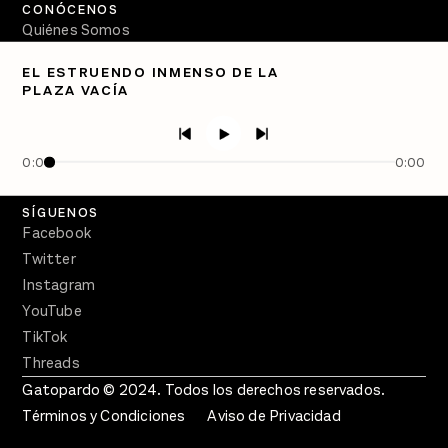
CONÓCENOS
Quiénes Somos
Directorio
EL ESTRUENDO INMENSO DE LA
PLAZA VACÍA
PÓDCASTS
Semanario Gatopardo
En Qué Momento
0:00
0:00
Crecer en Distopía
SÍGUENOS
Facebook
Twitter
Instagram
YouTube
TikTok
Threads
Gatopardo © 2024. Todos los derechos reservados.
Términos y Condiciones
Aviso de Privacidad