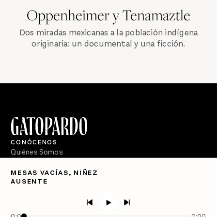
Oppenheimer y Tenamaztle
Dos miradas mexicanas a la población indígena
originaria: un documental y una ficción.
CONÓCENOS
Quiénes Somos
Directorio
MESAS VACÍAS, NIÑEZ
AUSENTE
PÓDCASTS
Semanario Gatopardo
En Qué Momento
0:00
0:00