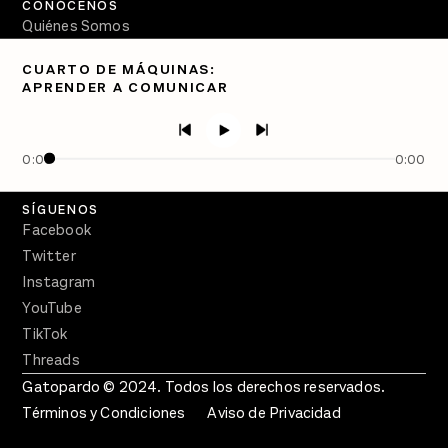
CONÓCENOS
Quiénes Somos
Directorio
CUARTO DE MÁQUINAS:
APRENDER A COMUNICAR
PÓDCASTS
Semanario Gatopardo
En Qué Momento
0:00
0:00
Crecer en Distopía
SÍGUENOS
Facebook
Twitter
Instagram
YouTube
TikTok
Threads
Gatopardo © 2024. Todos los derechos reservados.
Términos y Condiciones
Aviso de Privacidad