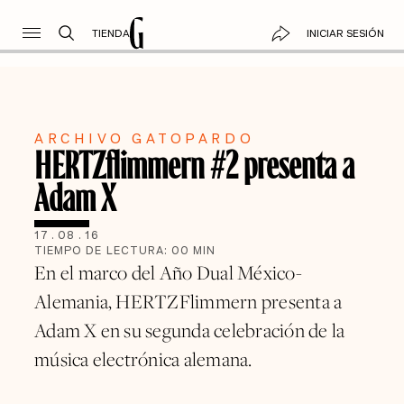
TIENDA
INICIAR SESIÓN
ARCHIVO GATOPARDO
HERTZflimmern #2 presenta a
Adam X
17
.
08
.
16
TIEMPO DE LECTURA:
00
MIN
En el marco del Año Dual México-
Alemania, HERTZFlimmern presenta a
Adam X en su segunda celebración de la
música electrónica alemana.