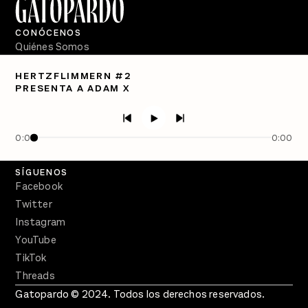
CONÓCENOS
Quiénes Somos
Directorio
HERTZFLIMMERN #2
PRESENTA A ADAM X
PÓDCASTS
Semanario Gatopardo
En Qué Momento
0:00
0:00
Crecer en Distopía
SÍGUENOS
Facebook
Twitter
Instagram
YouTube
TikTok
Threads
Gatopardo © 2024. Todos los derechos reservados.