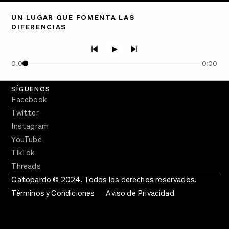
Directorio
UN LUGAR QUE FOMENTA LAS
DIFERENCIAS
PÓDCASTS
Semanario Gatopardo
En Qué Momento
0:00
0:00
Crecer en Distopía
SÍGUENOS
Facebook
Twitter
Instagram
YouTube
TikTok
Threads
Gatopardo © 2024. Todos los derechos reservados.
Términos y Condiciones
Aviso de Privacidad