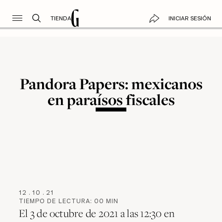
TIENDA
INICIAR SESIÓN
Pandora Papers: mexicanos
en paraísos fiscales
12
.
10
.
21
TIEMPO DE LECTURA:
00
MIN
El 3 de octubre de 2021 a las 12:30 en