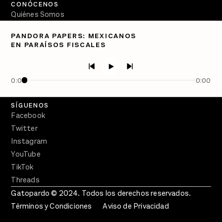
CONÓCENOS
Quiénes Somos
Directorio
PANDORA PAPERS: MEXICANOS
EN PARAÍSOS FISCALES
PÓDCASTS
Semanario Gatopardo
En Qué Momento
0:00
0:00
Crecer en Distopía
SÍGUENOS
Facebook
Twitter
Instagram
YouTube
TikTok
Threads
Gatopardo © 2024. Todos los derechos reservados.
Términos y Condiciones
Aviso de Privacidad