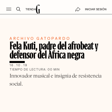
TIENDA
INICIAR SESIÓN
ARCHIVO GATOPARDO
Fela Kuti, padre del afrobeat y
defensor del África negra
16
.
10
.
19
TIEMPO DE LECTURA:
00
MIN
Innovador musical e insignia de resistencia
social.