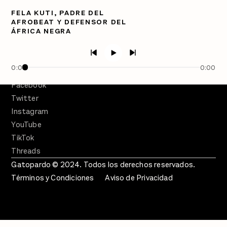
FELA KUTI, PADRE DEL
PÓDCASTS
AFROBEAT Y DEFENSOR DEL
Semanario Gatopardo
ÁFRICA NEGRA
En Qué Momento
Crecer en Distopía
0:00
0:00
SÍGUENOS
Facebook
Twitter
Instagram
YouTube
TikTok
Threads
Gatopardo © 2024. Todos los derechos reservados.
Términos y Condiciones
Aviso de Privacidad