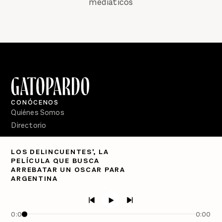
mediáticos
CONÓCENOS
Quiénes Somos
Directorio
PÓDCASTS
LOS DELINCUENTES', LA
Semanario Gatopardo
PELÍCULA QUE BUSCA
En Qué Momento
ARREBATAR UN OSCAR PARA
ARGENTINA
Crecer en Distopía
SÍGUENOS
Facebook
0:00
0:00