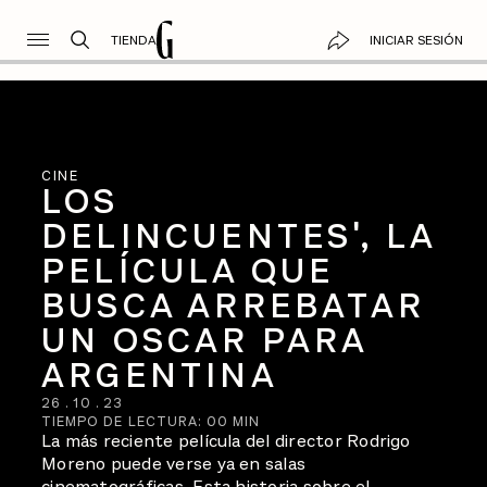
TIENDA
INICIAR SESIÓN
CINE
LOS
DELINCUENTES', LA
PELÍCULA QUE
BUSCA ARREBATAR
UN OSCAR PARA
ARGENTINA
26
.
10
.
23
TIEMPO DE LECTURA:
00
MIN
La más reciente película del director Rodrigo
Moreno puede verse ya en salas
cinematográficas. Esta historia sobre el