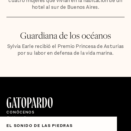
cuatro mujeres que vivían en la habitación de un
hotel al sur de Buenos Aires.
Guardiana de los océanos
Sylvia Earle recibió el Premio Princesa de Asturias
por su labor en defensa de la vida marina.
CONÓCENOS
Quiénes Somos
EL SONIDO DE LAS PIEDRAS
Directorio