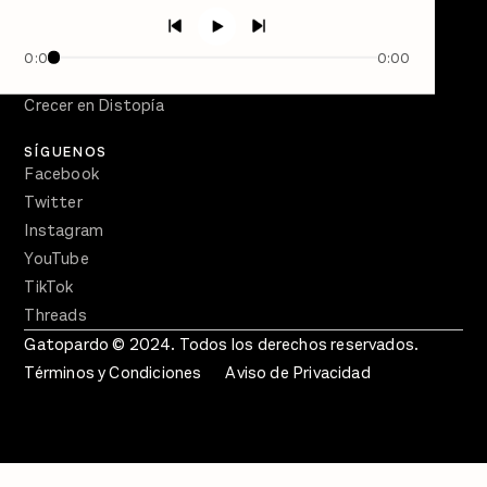
PÓDCASTS
Semanario Gatopardo
0:00
0:00
En Qué Momento
Crecer en Distopía
SÍGUENOS
Facebook
Twitter
Instagram
YouTube
TikTok
Threads
Gatopardo © 2024. Todos los derechos reservados.
Términos y Condiciones
Aviso de Privacidad