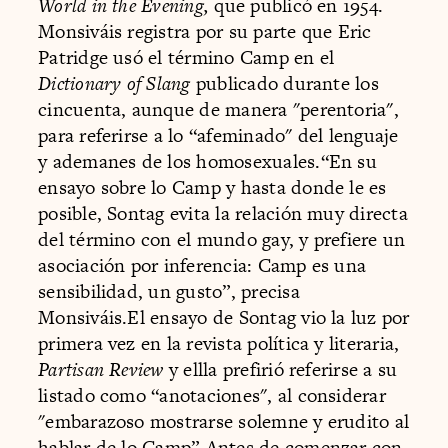
World in the Evening,
que publicó en 1954.
Monsiváis registra por su parte que Eric
Patridge usó el término Camp en el
Dictionary of Slang
publicado durante los
cincuenta, aunque de manera "perentoria",
para referirse a lo “afeminado" del lenguaje
y ademanes de los homosexuales.“En su
ensayo sobre lo Camp y hasta donde le es
posible, Sontag evita la relación muy directa
del término con el mundo gay, y prefiere un
asociación por inferencia: Camp es una
sensibilidad, un gusto”, precisa
Monsiváis.El ensayo de Sontag vio la luz por
primera vez en la revista política y literaria,
Partisan Review
y ellla prefirió referirse a su
listado como “anotaciones", al considerar
"embarazoso mostrarse solemne y erudito al
hablar de lo Camp”.Antes de comenzar con