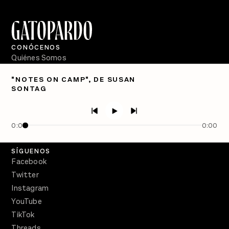
CONÓCENOS
Quiénes Somos
Directorio
"NOTES ON CAMP", DE SUSAN
SONTAG
PÓDCASTS
Semanario Gatopardo
En Qué Momento
0:00
0:00
Crecer en Distopía
SÍGUENOS
Facebook
Twitter
Instagram
YouTube
TikTok
Threads