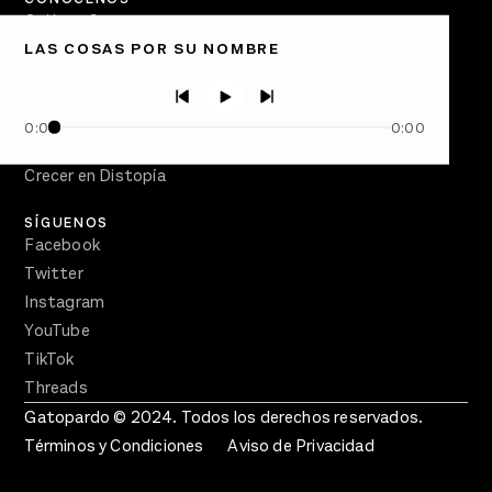
Quiénes Somos
LAS COSAS POR SU NOMBRE
Directorio
PÓDCASTS
Semanario Gatopardo
0:00
0:00
En Qué Momento
Crecer en Distopía
SÍGUENOS
Facebook
Twitter
Instagram
YouTube
TikTok
Threads
Gatopardo © 2024. Todos los derechos reservados.
Términos y Condiciones
Aviso de Privacidad