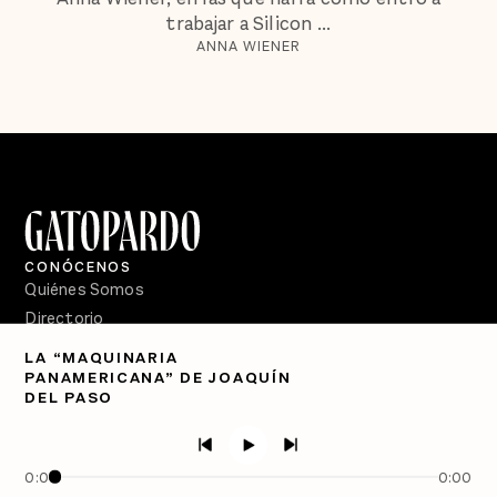
trabajar a Silicon ...
ANNA WIENER
CONÓCENOS
Quiénes Somos
Directorio
LA “MAQUINARIA
PÓDCASTS
PANAMERICANA” DE JOAQUÍN
Semanario Gatopardo
DEL PASO
En Qué Momento
Crecer en Distopía
0:00
0:00
SÍGUENOS