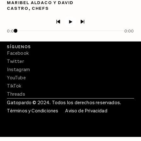
MARIBEL ALDACO Y DAVID
CASTRO, CHEFS
PÓDCASTS
Semanario Gatopardo
En Qué Momento
0:00
0:00
Crecer en Distopía
SÍGUENOS
Facebook
Twitter
Instagram
YouTube
TikTok
Threads
Gatopardo © 2024. Todos los derechos reservados.
Términos y Condiciones
Aviso de Privacidad