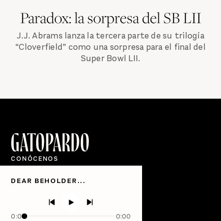
Paradox: la sorpresa del SB LII
J.J. Abrams lanza la tercera parte de su trilogía
“Cloverfield” como una sorpresa para el final del
Super Bowl LII.
CONÓCENOS
Quiénes Somos
DEAR BEHOLDER...
Directorio
PÓDCASTS
Semanario Gatopardo
0:00
0:00