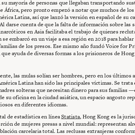
n su mayoría de personas que llegaban transportando sus
de África, pero pronto empezó a notar que muchos de los
érica Latina, así que lanzó la versión en español de su
Al darse cuenta de que la falta de información sobre las 
inarcóticos en Asia facilitaba el trabajo de quienes reclu
n se embarcó en un viaje a esa región en 2018 para hablar 
 familias de los presos. Ese mismo año fundó Voice for Pr
 que ayuda de diversas formas a los prisioneros de Hong
te, las mulas solían ser hombres, pero en los últimos a
mérica Latina han sido las principales víctimas. Se trata
adres solteras que necesitan dinero para sus familias —e
e su oficina en la ciudad asiática, un espacio angosto re
giosos en diferentes idiomas.
tal de estadística en línea
Statista
, Hong Kong es la juris
ción de mujeres presas a nivel mundial: representan al
blación carcelaria total. Las reclusas extranjeras confor