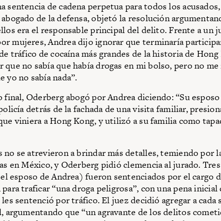
a sentencia de cadena perpetua para todos los acusados,
 abogado de la defensa, objetó la resolución argumenta
los era el responsable principal del delito. Frente a un 
r mujeres, Andrea dijo ignorar que terminaría particip
 de tráfico de cocaína más grandes de la historia de Hon
 que no sabía que había drogas en mi bolso, pero no me 
e yo no sabía nada”.
o final, Oderberg abogó por Andrea diciendo: “Su esposo
policía detrás de la fachada de una visita familiar, presio
que viniera a Hong Kong, y utilizó a su familia como tapa
 no se atrevieron a brindar más detalles, temiendo por l
ias en México, y Oderberg pidió clemencia al jurado. Tre
, el esposo de Andrea) fueron sentenciados por el cargo 
para traficar “una droga peligrosa”, con una pena inicial 
 les sentenció por tráfico. El juez decidió agregar a cada
l, argumentando que “un agravante de los delitos cometi