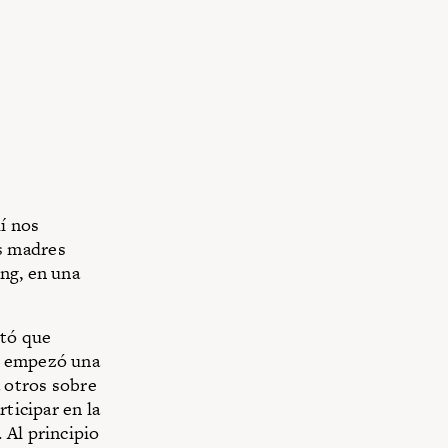
uí nos
s madres
ng, en una
otó que
 y empezó una
a otros sobre
ticipar en la
 Al principio