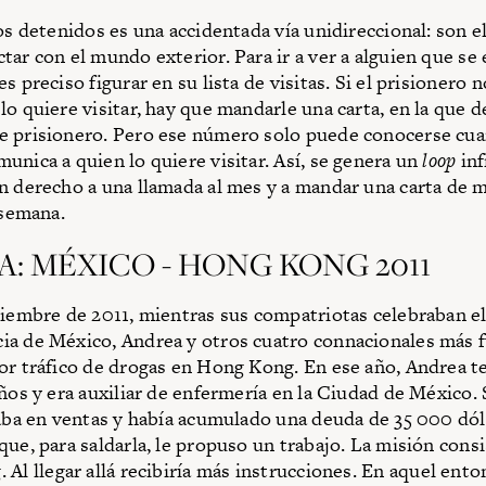
los detenidos es una accidentada vía unidireccional: son e
tar con el mundo exterior. Para ir a ver a alguien que se
s preciso figurar en su lista de visitas. Si el prisionero n
lo quiere visitar, hay que mandarle una carta, en la que 
e prisionero. Pero ese número solo puede conocerse cua
unica a quien lo quiere visitar. Así, se genera un
loop
inf
n derecho a una llamada al mes y a mandar una carta de 
 semana.
: MÉXICO - HONG KONG 2011
tiembre de 2011, mientras sus compatriotas celebraban el 
a de México, Andrea y otros cuatro connacionales más 
or tráfico de drogas en Hong Kong. En ese año, Andrea t
años y era auxiliar de enfermería en la Ciudad de México.
jaba en ventas y había acumulado una deuda de 35 000 dó
ue, para saldarla, le propuso un trabajo. La misión consis
g
. Al llegar allá recibiría más instrucciones. En aquel ento