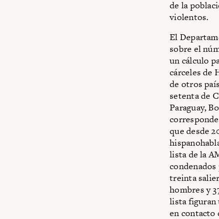
de la poblac
violentos.
El Departame
sobre el núm
un cálculo p
cárceles de 
de otros país
setenta de C
Paraguay, Bo
corresponde 
que desde 20
hispanohabla
lista de la 
condenados p
treinta salie
hombres y 37
lista figura
en contacto