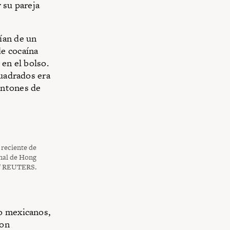
 su pareja
ían de un
de cocaína
 en el bolso.
cuadrados era
ontones de
 reciente de
onal de Hong
 / REUTERS.
o mexicanos,
son