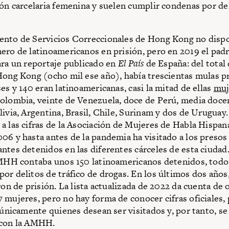
ión carcelaria femenina y suelen cumplir condenas por de
nto de Servicios Correccionales de Hong Kong no dispo
ero de latinoamericanos en prisión, pero en 2019 el pad
ara un reportaje publicado en
El País
de España: del total
Hong Kong (ocho mil ese año), había trescientas mulas 
es y 140 eran latinoamericanas, casi la mitad de ellas
muj
olombia, veinte de Venezuela, doce de Perú, media doce
livia, Argentina, Brasil, Chile, Surinam y dos de Uruguay.
a las cifras de la Asociación de Mujeres de Habla Hisp
06 y hasta antes de la pandemia ha visitado a los presos
ntes detenidos en las diferentes cárceles de esta ciudad.
AMHH contaba unos 150 latinoamericanos detenidos, todo
or delitos de tráfico de drogas. En los últimos dos años
ron de prisión. La lista actualizada de 2022 da cuenta de
 mujeres, pero no hay forma de conocer cifras oficiales, 
n únicamente quienes desean ser visitados y, por tanto, s
 con la AMHH.