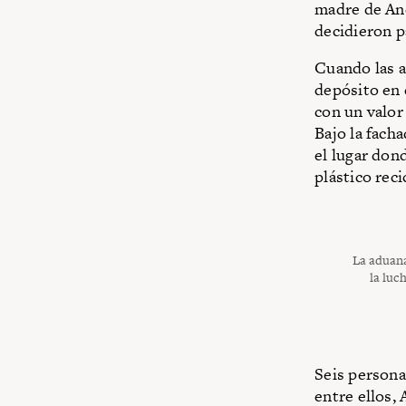
madre de And
decidieron pa
Cuando las a
depósito en 
con un valor
Bajo la fach
el lugar don
plástico reci
La aduana
la luc
Seis persona
entre ellos,