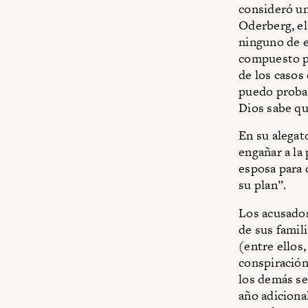
consideró un
Oderberg, el
ninguno de el
compuesto po
de los casos
puedo probar
Dios sabe qu
En su alegat
engañar a la 
esposa para 
su plan”.
Los acusados
de sus famil
(entre ellos
conspiración 
los demás se
año adiciona