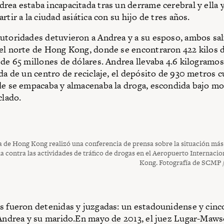
rea estaba incapacitada tras un derrame cerebral y ella y
rtir a la ciudad asiática con su hijo de tres años.
utoridades detuvieron a Andrea y a su esposo, ambos sal
el norte de Hong Kong, donde se encontraron 422 kilos 
 de 65 millones de dólares. Andrea llevaba 4.6 kilogramos
ada de un centro de reciclaje, el depósito de 930 metros 
de se empacaba y almacenaba la droga, escondida bajo m
clado.
 de Hong Kong realizó una conferencia de prensa sobre la situación más
ha contra las actividades de tráfico de drogas en el Aeropuerto Internaci
Kong. Fotografía de SCMP
s fueron detenidas y juzgadas: un estadounidense y cinc
 Andrea y su marido.En mayo de 2013, el juez Lugar-Maw