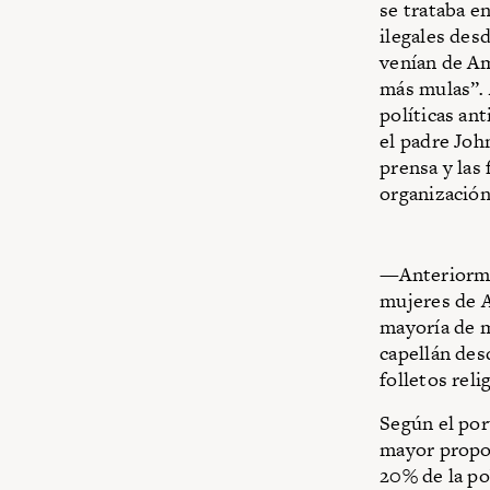
se trataba e
ilegales des
venían de Am
más mulas”
.
políticas ant
el padre Joh
prensa y las
organización
—Anteriormen
mujeres de A
mayoría de m
capellán desd
folletos reli
Según el por
mayor propor
20% de la po