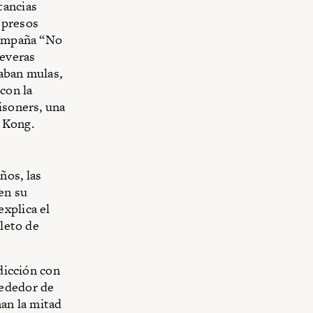
tancias
 presos
 campaña “No
severas
taban mulas,
con la
isoners, una
 Kong.
ños, las
 en su
xplica el
pleto de
dicción con
rededor de
man la mitad