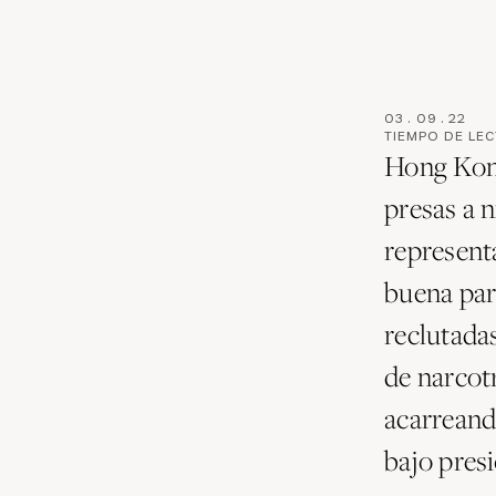
03
.
09
.
22
TIEMPO DE LE
Hong Kong
presas a n
representa
buena par
reclutada
de narcot
acarreand
bajo pres