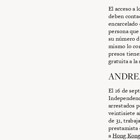
El acceso a 
deben contac
encarcelado e
persona que 
su número d
mismo lo com
presos tiene
gratuita a la
ANDREA
El 16 de sep
Independenci
arrestados p
veintisiete 
de 31, traba
prestamista q
a
Hong Kon