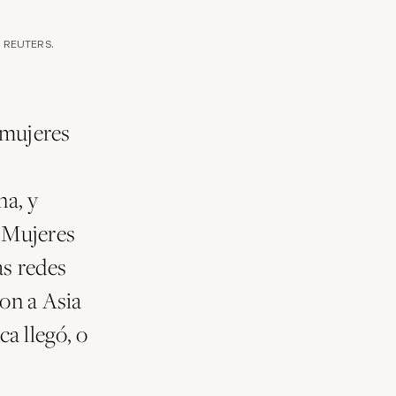
 / REUTERS.
 mujeres
na, y
. Mujeres
as redes
ron a Asia
a llegó, o