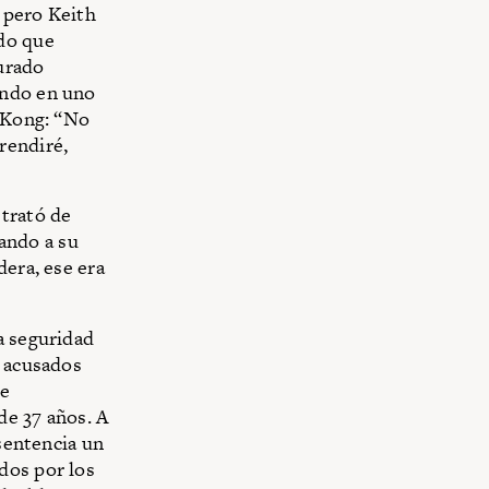
 pero Keith
ndo que
jurado
ando en uno
g Kong: “No
rendiré,
 trató de
nando a su
dera, ese era
a seguridad
s acusados
de
de 37 años. A
 sentencia un
dos por los