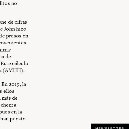
litos no
ne de cifras
re John hizo
 de presos en
provenientes
eres
:
na de
 Este cálculo
ana (AMHH),
 En 2019, la
s ellos
, más de
 ochenta
pues en la
e han puesto
NEWSLETTER