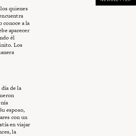
llos quienes
 encuentra
o conoce a la
debe aparecer
ndo él
inito. Los
manera
día de la
fueron
enía
 Su esposo,
lares con un
tía en viajar
nces, la