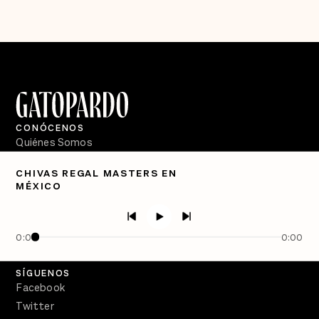
CONÓCENOS
Quiénes Somos
Directorio
CHIVAS REGAL MASTERS EN
MÉXICO
PÓDCASTS
Semanario Gatopardo
En Qué Momento
0:00
0:00
Crecer en Distopía
SÍGUENOS
Facebook
Twitter