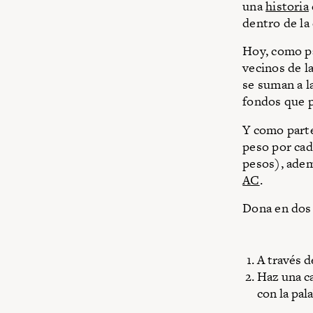
una
historia
dentro de la
Hoy, como pa
vecinos de l
se suman a l
fondos que p
Y como parte
peso por cad
pesos), adem
AC
.
Dona en dos
A través d
Haz una ca
con la pal