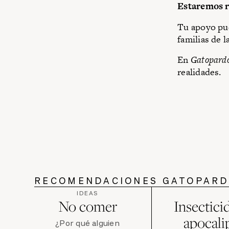
Estaremos re
Tu apoyo pue
familias de 
En
Gatopard
realidades.
RECOMENDACIONES GATOPAR
IDEAS
No comer
Insecticid
apocali
¿Por qué alguien