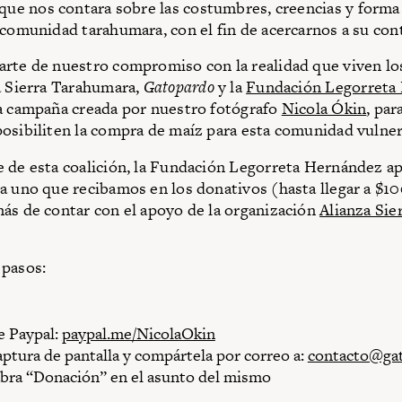
que nos contara sobre las costumbres, creencias y forma
 comunidad tarahumara, con el fin de acercarnos a su con
rte de nuestro compromiso con la realidad que viven lo
a Sierra Tarahumara,
Gatopardo
y la
Fundación Legorreta
a campaña creada por nuestro fotógrafo
Nicola Ókin
, par
osibiliten la compra de maíz para esta comunidad vulner
 de esta coalición, la Fundación Legorreta Hernández a
a uno que recibamos en los donativos (hasta llegar a $1
ás de contar con el apoyo de la organización
Alianza Sie
 pasos:
e Paypal:
paypal.me/NicolaOkin
ptura de pantalla y compártela por correo a:
contacto@ga
abra “Donación” en el asunto del mismo