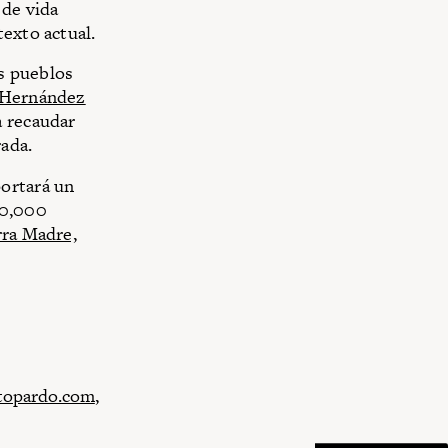
 de vida
texto actual.
s pueblos
 Hernández
a recaudar
ada.
portará un
00,000
rra Madre,
topardo.com
,