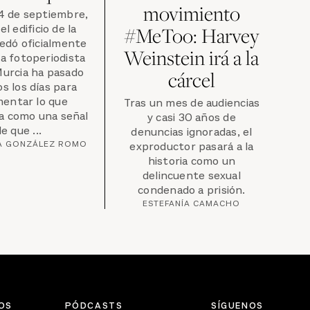
movimiento
4 de septiembre,
l edificio de la
#MeToo: Harvey
dó oficialmente
Weinstein irá a la
a fotoperiodista
urcia ha pasado
cárcel
os los días para
entar lo que
Tras un mes de audiencias
a como una señal
y casi 30 años de
e que ...
denuncias ignoradas, el
A GONZÁLEZ ROMO
exproductor pasará a la
historia como un
delincuente sexual
condenado a prisión.
ESTEFANÍA CAMACHO
OS
PÓDCASTS
SÍGUENOS