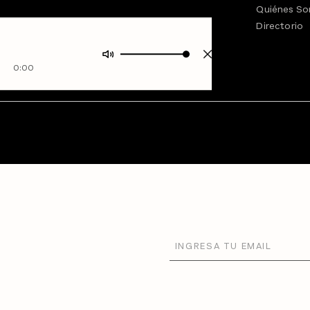
Quiénes S
Directorio
0:00