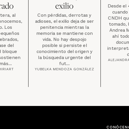
rado
exilio
Desde el 
cuando e
tera, al
Con pérdidas, derrotas y
CNDH que
onocemos,
adioses, el exilio deja de ser
tomado, l
o. Los
penitencia mientras la
Andrea M
 pequeños
memoria se mantiene con
ahí tod
tebrados,
vida. No hay despojo
docum
ase del
posible si persiste el
interpret
l bloque
conocimiento del origen y
d
 sostienen
la búsqueda urgente del
ALEJANDR
más...
fut...
HIRIART
YUBELKA MENDOZA GONZÁLEZ
CONÓCEN