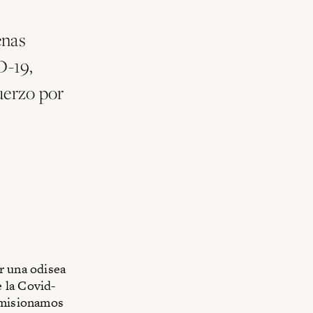
enas
D-19,
uerzo por
r una odisea
 la Covid-
misionamos