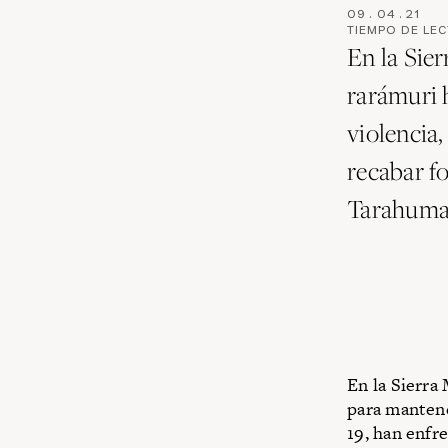
09
.
04
.
21
TIEMPO DE LE
En la Sie
rarámuri 
violencia
recabar f
Tarahuma
En la Sierra
para mantene
19, han enfr