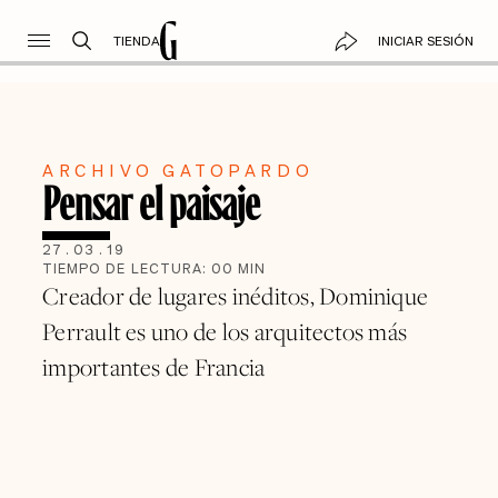
TIENDA
INICIAR SESIÓN
ARCHIVO GATOPARDO
Pensar el paisaje
27
.
03
.
19
TIEMPO DE LECTURA:
00
MIN
Creador de lugares inéditos, Dominique
Perrault es uno de los arquitectos más
importantes de Francia