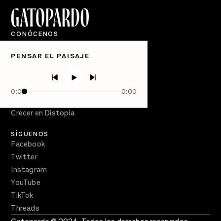
CONÓCENOS
Quiénes Somos
PENSAR EL PAISAJE
Directorio
PÓDCASTS
Semanario Gatopardo
0:00
0:00
En Qué Momento
Crecer en Distopía
SÍGUENOS
Facebook
Twitter
Instagram
YouTube
TikTok
Threads