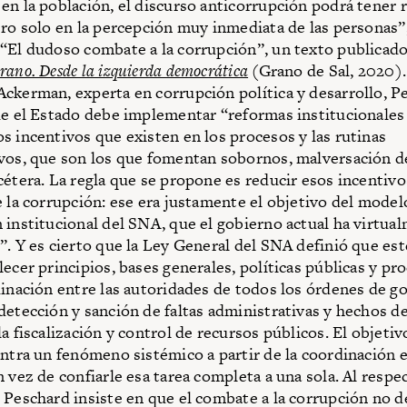
en la población, el discurso anticorrupción podrá tener
ero solo en la percepción muy inmediata de las personas”,
“El dudoso combate a la corrupción”, un texto publicado 
rano. Desde la izquierda democrática
(Grano de Sal, 2020).
ckerman, experta en corrupción política y desarrollo, P
ue el Estado debe implementar “reformas institucionales
s incentivos que existen en los procesos y las rutinas
vos, que son los que fomentan sobornos, malversación d
cétera. La regla que se propone es reducir esos incentiv
e la corrupción: ese era justamente el objetivo del model
 institucional del SNA, que el gobierno actual ha virtua
”. Y es cierto que la Ley General del SNA definió que est
lecer principios, bases generales, políticas públicas y p
dinación entre las autoridades de todos los órdenes de go
detección y sanción de faltas administrativas y hechos d
la fiscalización y control de recursos públicos. El objeti
ontra un fenómeno sistémico a partir de la coordinación
 vez de confiarle esa tarea completa a una sola. Al respec
 Peschard insiste en que el combate a la corrupción no 