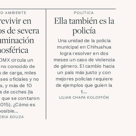
IO AMBIENTE
POLÍTICA
evivir en
Ella también es la
s de severa
policía
aminación
Una unidad de la policía
municipal en Chihuahua
osférica
logra resolver en dos
meses un caso de violencia
DMX circula un
de género. El cambio hacia
no conocido de
un país más justo y con
 de carga, miles
mejores policías requiere
es oficiales y no
de ejemplos que guíen la
es, y más de 10
t...
s de coches (la
z que se contaron
LILIAN CHAPA KOLOFFÓN
2015). ¿Cómo es
osible...
ERIA SOUZA