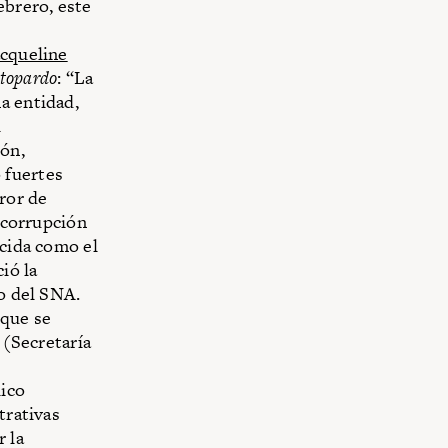
ebrero, este
acqueline
topardo
: “La
a entidad,
l
ón,
 fuertes
rror de
a corrupción
ocida como el
ió la
ño del SNA.
 que se
 (Secretaría
lico
trativas
r la