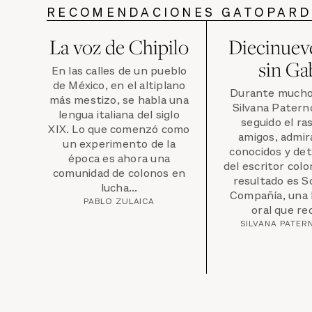
RECOMENDACIONES GATOPAR
La voz de Chipilo
Diecinuev
sin Ga
En las calles de un pueblo
de México, en el altiplano
Durante mucho
más mestizo, se habla una
Silvana Patern
lengua italiana del siglo
seguido el ra
XIX. Lo que comenzó como
amigos, admir
un experimento de la
conocidos y de
época es ahora una
del escritor colo
comunidad de colonos en
resultado es S
lucha...
Compañía, una 
PABLO ZULAICA
oral que rec
SILVANA PATE