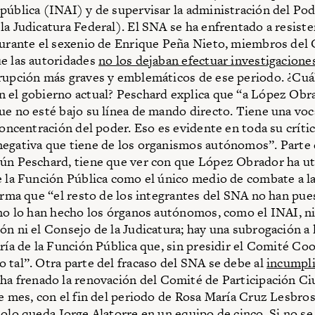
pública (INAI) y de supervisar la administración del Pod
la Judicatura Federal). El SNA se ha enfrentado a resist
Durante el sexenio de Enrique Peña Nieto, miembros del
e las autoridades
no los dejaban efectuar investigacione
rupción más graves y emblemáticos de ese periodo. ¿Cuál
 el gobierno actual? Peschard explica que “a López Obr
ue no esté bajo su línea de mando directo. Tiene una vo
concentración del poder. Eso es evidente en toda su crític
egativa que tiene de los organismos autónomos”. Parte 
ún Peschard, tiene que ver con que López Obrador ha uti
e la Función Pública como el único medio de combate a l
firma que “el resto de los integrantes del SNA no han pue
 no lo han hecho los órganos autónomos, como el INAI, ni 
ón ni el Consejo de la Judicatura; hay una subrogación a 
aría de la Función Pública que, sin presidir el Comité Co
 tal”. Otra parte del fracaso del SNA se debe al
incumpl
 ha frenado la renovación del Comité de Participación C
te mes, con el fin del periodo de Rosa María Cruz Lesbro
solo queda Jorge Alatorre en un equipo de cinco. Si no se