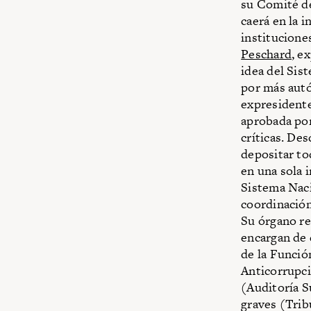
su Comité de
caerá en la i
institucione
Peschard
, e
idea del Sis
por más autó
expresidente
aprobada por
críticas. De
depositar tod
en una sola 
Sistema Naci
coordinación
Su órgano re
encargan de d
de la Funció
Anticorrupció
(Auditoría S
graves (Trib