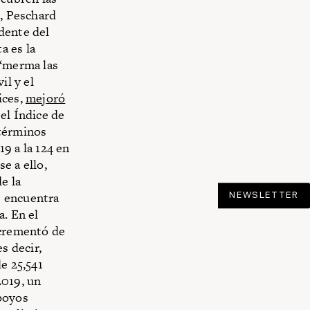
o, Peschard
dente del
a es la
 “merma las
il y el
ices,
mejoró
 el Índice de
 términos
19 a la 124 en
e a ello,
e la
e encuentra
NEWSLETTER
a. En el
crementó de
s decir,
e 25,541
2019, un
apoyos