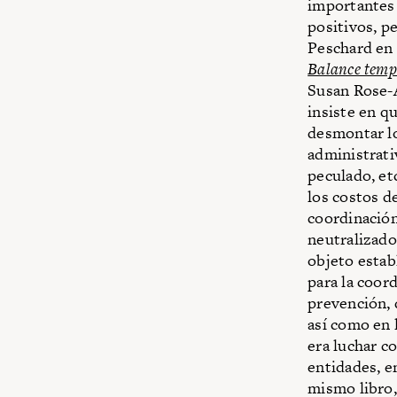
importantes 
positivos, p
Peschard en 
Balance temp
Susan Rose-A
insiste en q
desmontar lo
administrati
peculado, et
los costos d
coordinación
neutralizado
objeto estab
para la coor
prevención, 
así como en 
era luchar c
entidades, en
mismo libro,