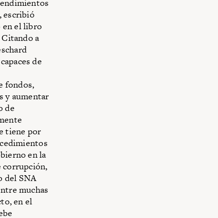
 rendimientos
 escribió
en el libro
 Citando a
eschard
 capaces de
e fondos,
os y aumentar
o de
lmente
e tiene por
rocedimientos
bierno en la
e corrupción,
vo del SNA
 entre muchas
to, en el
debe