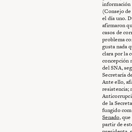
información 
(Consejo de 
el día uno. 
afirmaron qu
casos de cor
problema con
gusta nada q
clara por la 
concepción n
del SNA, seg
Secretaría d
Ante ello, a
resistencia;
Anticorrupci
de la Secret
fungido como
Senado
, que
partir de es
presidenta, 