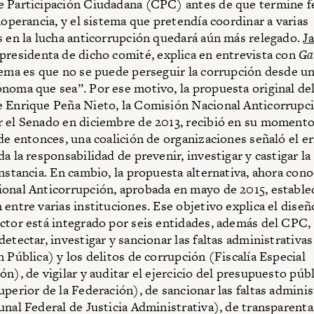
 Participación Ciudadana (CPC) antes de que termine f
noperancia, y el sistema que pretendía coordinar a varias
s en la lucha anticorrupción quedará aún más relegado.
J
xpresidenta de dicho comité, explica en entrevista con
Ga
tema es que no se puede perseguir la corrupción desde un
noma que sea”. Por ese motivo, la propuesta original de
 Enrique Peña Nieto, la Comisión Nacional Anticorrupci
 el Senado en diciembre de 2013, recibió en su momento
sde entonces, una coalición de organizaciones señaló el e
a la responsabilidad de prevenir, investigar y castigar l
instancia. En cambio, la propuesta alternativa, ahora con
onal Anticorrupción, aprobada en mayo de 2015, establec
 entre varias instituciones. Ese objetivo explica el dise
ctor está integrado por seis entidades, además del CPC,
etectar, investigar y sancionar las faltas administrativas
n Pública) y los delitos de corrupción (Fiscalía Especial
n), de vigilar y auditar el ejercicio del presupuesto púb
uperior de la Federación), de sancionar las faltas adminis
unal Federal de Justicia Administrativa), de transparenta