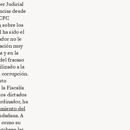
er Judicial
encias desde
 CPC
s
sobre los
 ha sido el
ador no le
cación muy
a y en la
del fracaso
lizado a la
a corrupción.
sto
la Fiscalía
los dictados
ordinador, ha
imiento del
iudadana. A
s como su
 cubren las