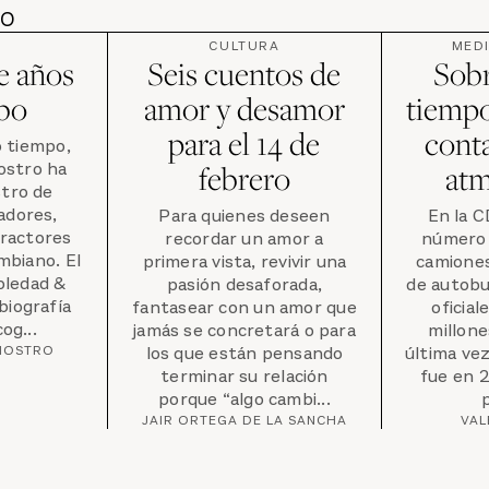
DO
CULTURA
MED
e años
Seis cuentos de
Sobr
bo
amor y desamor
tiempo
para el 14 de
cont
 tiempo,
ostro ha
febrero
atm
stro de
adores,
Para quienes deseen
En la C
tractores
recordar un amor a
número 
mbiano. El
primera vista, revivir una
camiones
oledad &
pasión desaforada,
de autobus
biografía
fantasear con un amor que
oficial
og...
jamás se concretará o para
millone
RNOSTRO
los que están pensando
última ve
terminar su relación
fue en 
porque “algo cambi...
p
JAIR ORTEGA DE LA SANCHA
VAL