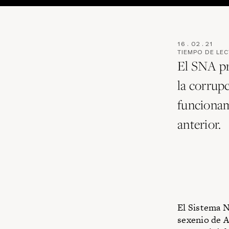
16
.
02
.
21
TIEMPO DE LE
El SNA pr
la corrup
funcionam
anterior.
El Sistema N
sexenio de A