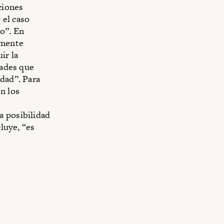
ciones
 el caso
o”. En
amente
ir la
dades que
idad”. Para
n los
a posibilidad
cluye, “es