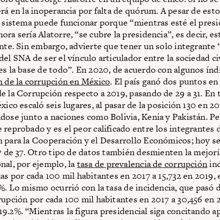
erá en la inoperancia por falta de quórum. A pesar de est
l sistema puede funcionar porque “mientras esté el presi
ra sería Alatorre, “se cubre la presidencia”, es decir, est
ante. Sin embargo, advierte que tener un solo integrante
el SNA de ser el vínculo articulador entre la sociedad civ
es la base de todo”. En 2020, de acuerdo con algunos índ
n de la corrupción en México
. El país ganó dos puntos en
e la Corrupción respecto a 2019, pasando de 29 a 31. En
xico escaló seis lugares, al pasar de la posición 130 en 20
dose junto a naciones como Bolivia, Kenia y Pakistán. Pes
 reprobado y es el peor calificado entre los integrantes d
 para la Cooperación y el Desarrollo Económicos; hoy s
37 de 37. Otro tipo de datos también desmienten la mejorí
nal, por ejemplo, la
tasa de prevalencia de corrupción
in
as por cada 100 mil habitantes en 2017 a 15,732 en 2019, e
5%. Lo mismo ocurrió con la tasa de incidencia, que pasó d
rupción por cada 100 mil habitantes en 2017 a 30,456 en 
9.2%. “Mientras la figura presidencial siga concitando 