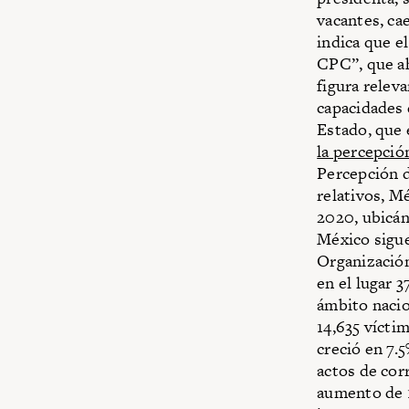
vacantes, ca
indica que e
CPC”, que aho
figura relev
capacidades d
Estado, que 
la percepció
Percepción d
relativos, Mé
2020, ubicán
México sigue
Organización
en el lugar 
ámbito nacio
14,635 víctim
creció en 7.
actos de cor
aumento de 1