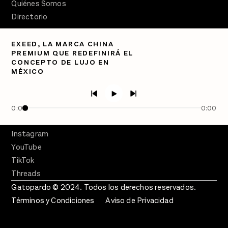
Quiénes Somos
Directorio
PÓDCASTS
EXEED, LA MARCA CHINA
Semanario Gatopardo
PREMIUM QUE REDEFINIRÁ EL
En Qué Momento
CONCEPTO DE LUJO EN
MÉXICO
Crecer en Distopía
SÍGUENOS
Facebook
0:00
0:00
Twitter
Instagram
YouTube
TikTok
Threads
Gatopardo © 2024. Todos los derechos reservados.
Términos y Condiciones
Aviso de Privacidad