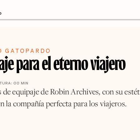
O
O GATOPARDO
je para el eterno viajero
CTURA:
00
MIN
s de equipaje de Robin Archives, con su estét
on la compañía perfecta para los viajeros.