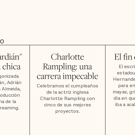
DO
ardián"
Charlotte
El fin
a chica
Rampling: una
El escr
estadou
carrera impecable
agonizada
Hernandez
án, Adrián
para e
Celebramos el cumpleaños
 Almeida,
mayas, gr
de la actriz inglesa
roducción
día en qu
Charlotte Rampling con
na de la
iba a ac
cinco de sus mejores
reaming.
proyectos.