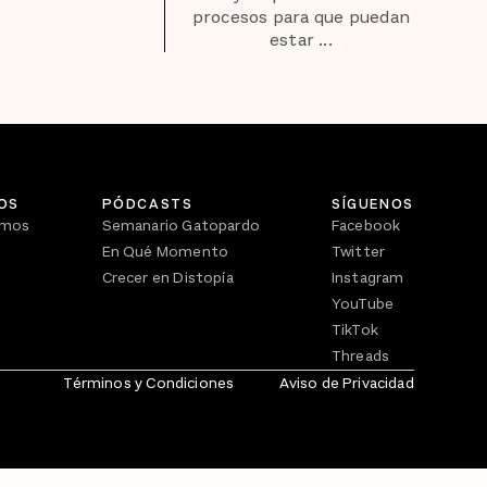
procesos para que puedan
estar ...
OS
PÓDCASTS
SÍGUENOS
omos
Semanario Gatopardo
Facebook
En Qué Momento
Twitter
Crecer en Distopía
Instagram
YouTube
TikTok
Threads
Términos y Condiciones
Aviso de Privacidad