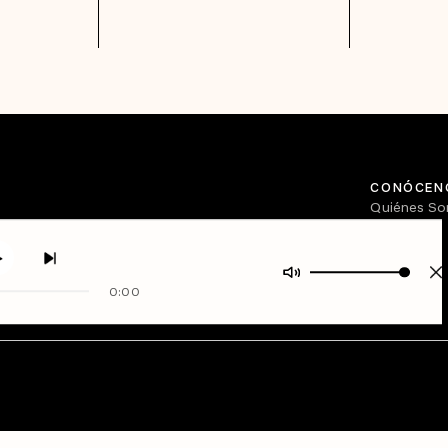
CONÓCEN
Quiénes S
Directorio
0:00