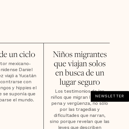
 de un ciclo
Niños migrantes
que viajan solos
itor mexicano-
nidense Daniel
en busca de un
 viajó a Yucatán
lugar seguro
ncontrarse con
ingos y hippies el
Los testimonios de los
e se suponía que
NEWSLETTER
niños que migran llenan de
abarse el mundo.
pena y vergüenza, no sólo
por las tragedias y
dificultades que narran,
sino porque revelan que las
leyes que describen