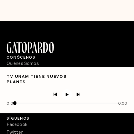
CONÓCENOS
Quiénes Somos
Directorio
TV UNAM TIENE NUEVOS
PLANES
PÓDCASTS
Semanario Gatopardo
En Qué Momento
0:00
0:00
Crecer en Distopía
SÍGUENOS
Facebook
Twitter