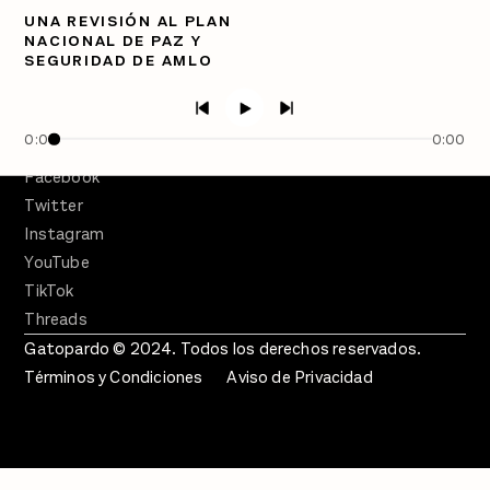
UNA REVISIÓN AL PLAN
PÓDCASTS
NACIONAL DE PAZ Y
Semanario Gatopardo
SEGURIDAD DE AMLO
En Qué Momento
Crecer en Distopía
0:00
0:00
SÍGUENOS
Facebook
Twitter
Instagram
YouTube
TikTok
Threads
Gatopardo © 2024. Todos los derechos reservados.
Términos y Condiciones
Aviso de Privacidad