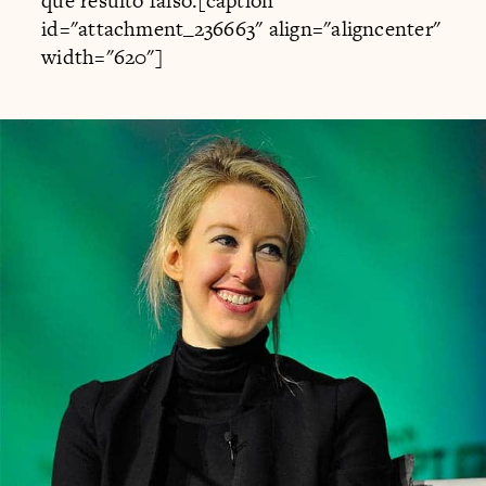
que resultó falso.[caption
id="attachment_236663" align="aligncenter"
width="620"]