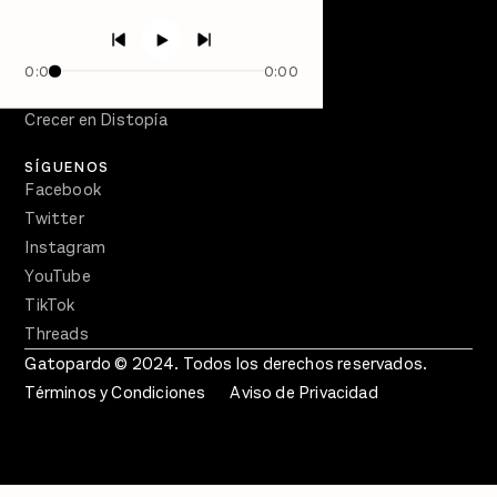
PÓDCASTS
Semanario Gatopardo
0:00
0:00
En Qué Momento
Crecer en Distopía
SÍGUENOS
Facebook
Twitter
Instagram
YouTube
TikTok
Threads
Gatopardo © 2024. Todos los derechos reservados.
Términos y Condiciones
Aviso de Privacidad