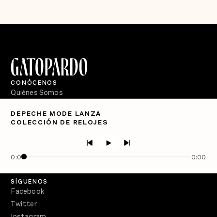
CONÓCENOS
Quiénes Somos
Directorio
DEPECHE MODE LANZA
COLECCIÓN DE RELOJES
PÓDCASTS
Semanario Gatopardo
En Qué Momento
0:00
0:00
Crecer en Distopía
SÍGUENOS
Facebook
Twitter
Instagram