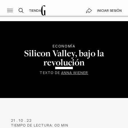
TIENDA
INICIAR SESIÓN
ECONOMÍA
Silicon Valley, bajo la
revolución
TEXTO DE
ANNA WIENER
21
.
10
.
22
TIEMPO DE LECTURA:
00
MIN