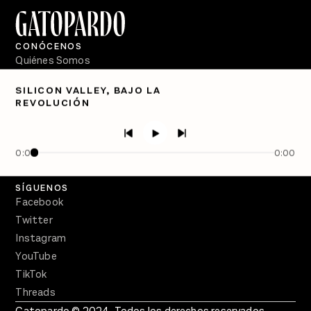
CONÓCENOS
Quiénes Somos
Directorio
SILICON VALLEY, BAJO LA
REVOLUCIÓN
PÓDCASTS
Semanario Gatopardo
En Qué Momento
0:00
0:00
Crecer en Distopía
SÍGUENOS
Facebook
Twitter
Instagram
YouTube
TikTok
Threads