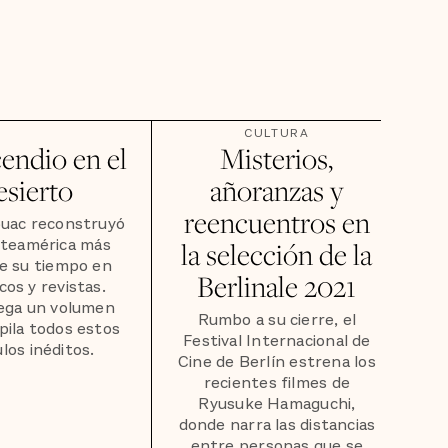
CULTURA
endio en el
Misterios,
esierto
añoranzas y
reencuentros en
ouac reconstruyó
rteamérica más
la selección de la
de su tiempo en
Berlinale 2021
cos y revistas.
lega un volumen
Rumbo a su cierre, el
pila todos estos
Festival Internacional de
ulos inéditos.
Cine de Berlín estrena los
recientes filmes de
Ryusuke Hamaguchi,
donde narra las distancias
entre personas que se