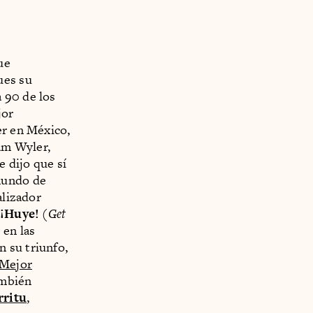
ue
ues su
 90 de los
jor
er en México,
iam Wyler,
 dijo que sí
mundo de
alizador
¡Huye!
(
Get
 en las
 su triunfo,
Mejor
ambién
rritu
,