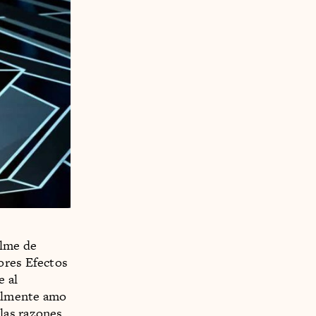
ilme de
jores Efectos
e al
ealmente amo
las razones