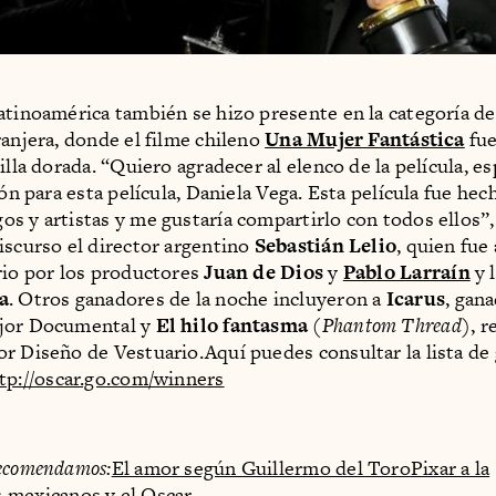
atinoamérica también se hizo presente en la categoría d
ranjera, donde el filme chileno
Una Mujer Fantástica
fue
illa dorada. “Quiero agradecer al elenco de la película, 
ión para esta película, Daniela Vega. Esta película fue hec
s y artistas y me gustaría compartirlo con todos ellos”
iscurso el director argentino
Sebastián Lelio
, quien fu
rio por los productores
Juan de Dios
y
Pablo Larraín
y l
a
. Otros ganadores de la noche incluyeron a
Icarus
, gan
jor Documental y
El hilo fantasma
(
Phantom Thread
), 
r Diseño de Vestuario.Aquí puedes consultar la lista de
tp://oscar.go.com/winners
ecomendamos:
El amor según Guillermo del Toro
Pixar a la
 mexicanos y el Oscar