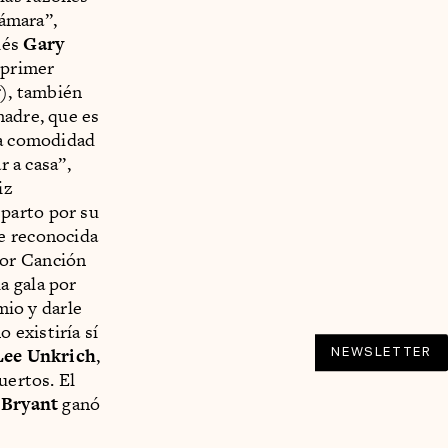
cámara”,
lés
Gary
 primer
), también
madre, que es
la comodidad
r a casa”,
iz
eparto por su
e reconocida
jor Canción
a gala por
io y darle
 existiría sí
Lee Unkrich
,
NEWSLETTER
uertos. El
 Bryant
ganó