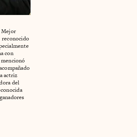
e Mejor
 reconocido
especialmente
ha con
, mencionó
e acompañado
a actriz
adora del
reconocida
 ganadores