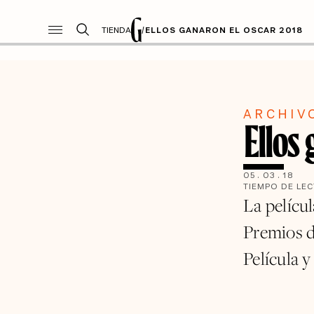
TIENDA
/
ELLOS GANARON EL OSCAR 2018
ARCHIV
Ellos
05
.
03
.
18
TIEMPO DE LE
La películ
Premios d
Película y