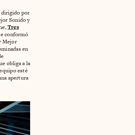
, dirigido por
ejor Sonido y
che,
Tres
se conformó
y Mejor
nominadas en
de
e obliga a la
 equipo esté
una apertura