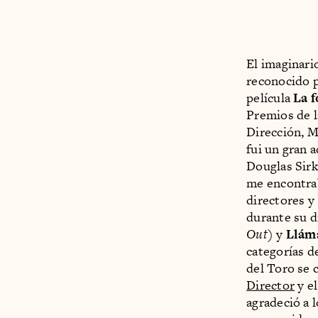
El imaginari
reconocido p
película
La 
Premios de l
Dirección, M
fui un gran 
Douglas Sirk
me encontrab
directores y
durante su d
Out
) y
Llám
categorías d
del Toro se 
Director
y el
agradeció a 