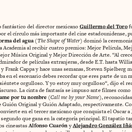
o fantástico del director mexicano
Guillermo del Toro
f
or el círculo más importante del cine estadounidense, p
forma del agua
(
The Shape of Water
) dominó la ceremonia
a Academia al recibir cuatro premios: Mejor Película, Me
ejor Música Original y Mejor Dirección de Arte. “Al crec
admirador de películas extranjeras, desde E.T. hasta Will
 y Frank Cappa y hace unas semanas, Steven Spielberg me
a en el escenario debes recordar que eres parte de un 
 siéntete orgulloso. Y yo estoy muy orgulloso“, dijo el re
iscurso. La cinta de fantasía se impuso ante filmes como
ame por tu nombre
(
Call me by your Name
), reconocidas
e Guión Original y Guión Adaptado, respectivamente. Con
convierte en el tercer mexicano que conquista el Oscar a
 segundo que gana en la categoría principal. El tapatío t
los cineastas
Alfonso Cuarón
y
Alejandro González Iñá