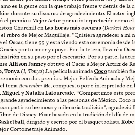
 amo es la gente con la que trabajo frente y detrás de la 
ins durante su discurso de agradecimiento. El actor ing
ó el premio a Mejor Actor por su interpretación como el
nston Churchill en
Las horas más oscuras
(
Darkest Hour
 el rubro de Mejor Maquillaje. “Quisiera agradecer a mi 
e el Oscar, tiene 99 y está viendo esta ceremonia desde 
 Gracias por tu amor y apoyo. Pon la tetera, llevaré a Osca
istrión en su paso por el escenario. Por su parte, la actr
ense
Allison Janney
obtuvo el Oscar a Mejor Actriz de R
o, Tonya
(
I, Tonya
).La película animada
Coco
también fu
eremonia con dos premios: Mejor Película Animada y Me
 el tema
Remember Me
, compuesto por e interpretado en l
,
Miguel
y
Natalia Lafourcade
. “Compartimos este prem
grande agradecimiento a las personas de México. Coco no
 compartir su hermosa y milenaria tradición”, agradeció
 filme de Disney-Pixar basado en la tradición del día de m
asketball
, dirigido y escrito por el basquetbolista
Kobe
Mejor Cortometraje Animado.