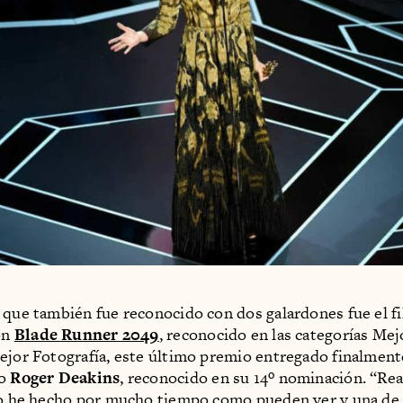
 que también fue reconocido con dos galardones fue el f
ión
Blade Runner 2049
, reconocido en las categorías Me
ejor Fotografía, este último premio entregado finalment
fo
Roger Deakins
, reconocido en su 14º nominación. “R
lo he hecho por mucho tiempo como pueden ver y una de 