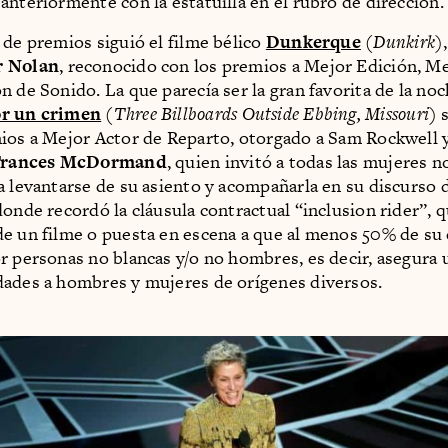
anteriormente con la estatuilla en el rubro de dirección.
 de premios siguió el filme bélico
Dunkerque
(
Dunkirk
)
r Nolan
, reconocido con los premios a Mejor Edición, M
n de Sonido. La que parecía ser la gran favorita de la no
or un crimen
(
Three Billboards Outside Ebbing, Missouri
) 
ios a Mejor Actor de Reparto, otorgado a Sam Rockwell 
Frances McDormand
, quien invitó a todas las mujeres 
a levantarse de su asiento y acompañarla en su discurso 
onde recordó la cláusula contractual “inclusion rider”, qu
e un filme o puesta en escena a que al menos 50% de su
r personas no blancas y/o no hombres, es decir, asegura 
ades a hombres y mujeres de orígenes diversos.