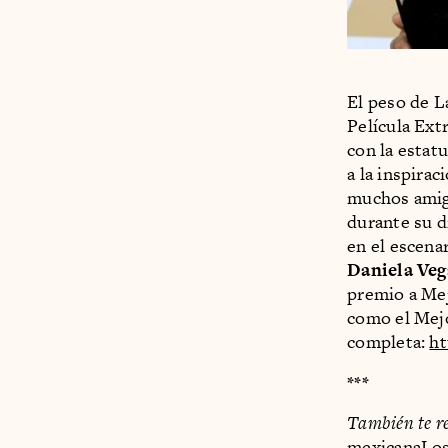
El peso de L
Película Ext
con la estatu
a la inspirac
muchos amigo
durante su d
en el escena
Daniela Veg
premio a Me
como el Mejo
completa:
ht
***
También te r
mexicana
Los