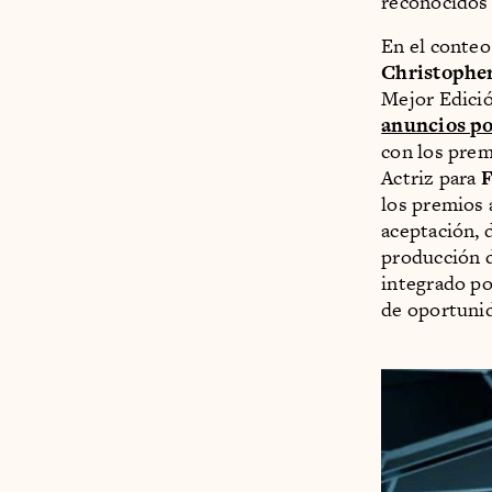
reconocidos 
En el conteo
Christophe
Mejor Edició
anuncios p
con los prem
Actriz para
los premios 
aceptación, d
producción d
integrado po
de oportunid