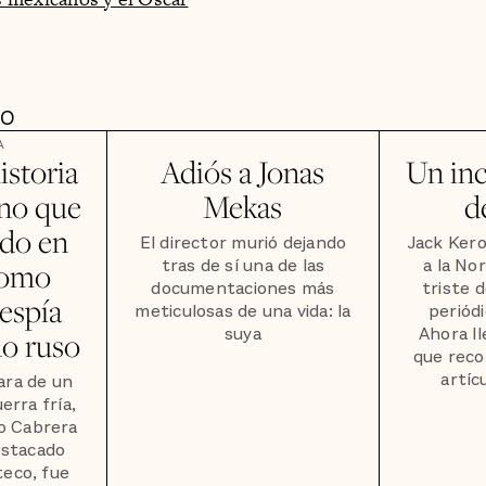
DO
A
istoria
Adiós a Jonas
Un inc
no que
Mekas
d
ido en
El director murió dejando
Jack Ker
tras de sí una de las
a la No
como
documentaciones más
triste 
espía
meticulosas de una vida: la
periódi
suya
Ahora l
no ruso
que reco
artíc
ara de un
erra fría,
o Cabrera
estacado
teco, fue