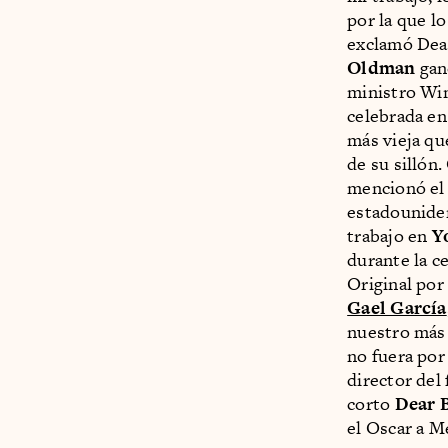
por la que lo
exclamó Deak
Oldman
gan
ministro Wi
celebrada en
más vieja qu
de su sillón.
mencionó el h
estadounid
trabajo en
Y
durante la c
Original por
Gael García
nuestro más 
no fuera por
director del
corto
Dear B
el Oscar a 