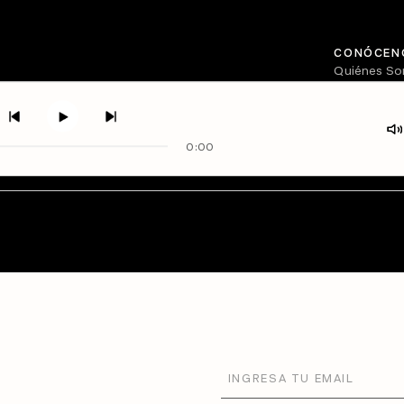
CONÓCEN
Quiénes S
Directorio
0:00