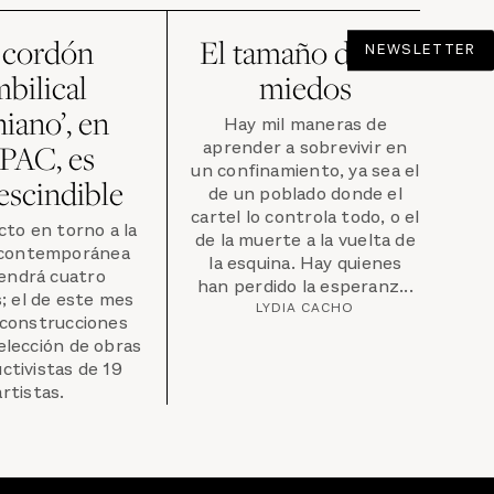
l cordón
El tamaño de tus
NEWSLETTER
bilical
miedos
niano’, en
Hay mil maneras de
aprender a sobrevivir en
PAC, es
un confinamiento, ya sea el
escindible
de un poblado donde el
cartel lo controla todo, o el
to en torno a la
de la muerte a la vuelta de
 contemporánea
la esquina. Hay quienes
endrá cuatro
han perdido la esperanz...
; el de este mes
LYDIA CACHO
oconstrucciones
elección de obras
ctivistas de 19
artistas.