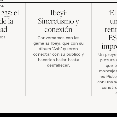
DAD
235: el
Ibeyi:
‘E
de la
Sincretismo y
um
dad
conexión
reti
ES
Conversamos con las
RES
gemelas Ibeyi, que con su
impr
álbum "Ash" quieren
conectar con su público y
Un proyec
hacerlos bailar hasta
pintura
desfallecer.
que t
montajes
es Pict
con una s
constru