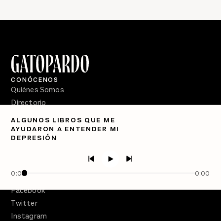
CONÓCENOS
Quiénes Somos
Directorio
ALGUNOS LIBROS QUE ME
PÓDCASTS
AYUDARON A ENTENDER MI
Semanario Gatopardo
DEPRESIÓN
En Qué Momento
Crecer en Distopía
0:00
0:00
SÍGUENOS
Facebook
Twitter
Instagram