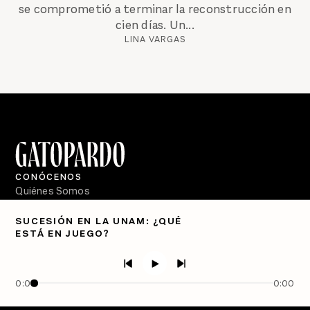
se comprometió a terminar la reconstrucción en
cien días. Un...
LINA VARGAS
CONÓCENOS
Quiénes Somos
Directorio
SUCESIÓN EN LA UNAM: ¿QUÉ
ESTÁ EN JUEGO?
PÓDCASTS
Semanario Gatopardo
En Qué Momento
0:00
0:00
Crecer en Distopía